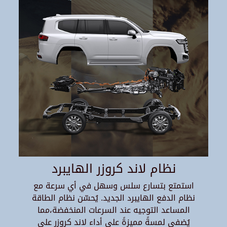
نظام لاند كروزر الهايبرد
استمتع بتسارع سلس وسهل في أي سرعة مع
نظام الدفع الهايبرد الجديد. يُحسّن نظام الطاقة
المساعد التوجيه عند السرعات المنخفضة،مما
يُضفي لمسةً مميزةً على أداء لاند كروزر على