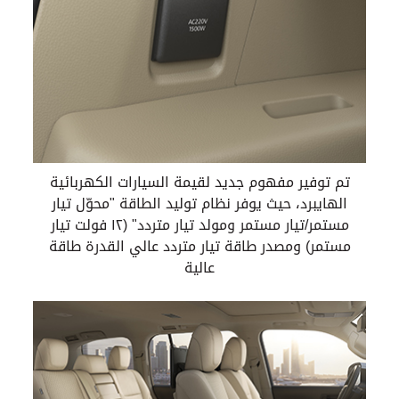
تم توفير مفهوم جديد لقيمة السيارات الكهربائية
الهايبرد، حيث يوفر نظام توليد الطاقة "محوّل تيار
مستمر/تيار مستمر ومولد تيار متردد" (١٢ فولت تيار
مستمر) ومصدر طاقة تيار متردد عالي القدرة طاقة
عالية