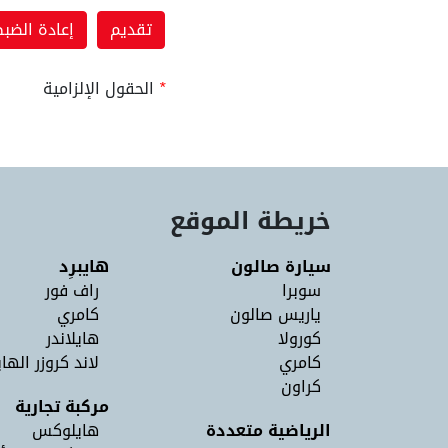
*
الحقول الإلزامية
خريطة الموقع
سيارة صالون
هايبرِد
سوبرا
راف فور
ياريس صالون
كامري
كورولا
هايلاندر
كامري
لاند كروزر الهاي
كراون
مركبة تجارية
الرياضية متعددة
هايلوكس