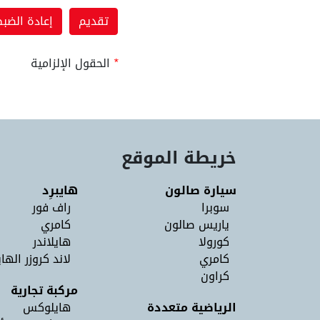
*
الحقول الإلزامية
خريطة الموقع
سيارة صالون
هايبرِد
سوبرا
راف فور
ياريس صالون
كامري
كورولا
هايلاندر
كامري
لاند كروزر الهاي
كراون
مركبة تجارية
الرياضية متعددة
هايلوكس