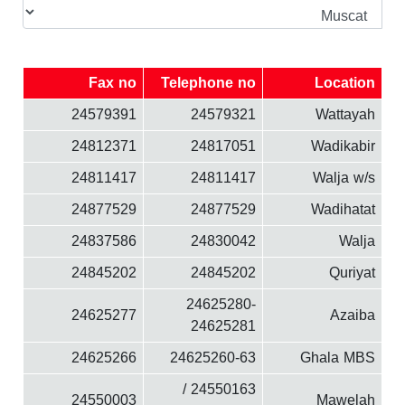
Fax no
Telephone no
Location
24579391
24579321
Wattayah
24812371
24817051
Wadikabir
24811417
24811417
Walja w/s
24877529
24877529
Wadihatat
24837586
24830042
Walja
24845202
24845202
Quriyat
24625280-
24625277
Azaiba
24625281
24625266
24625260-63
Ghala MBS
24550163 /
24550003
Mawelah