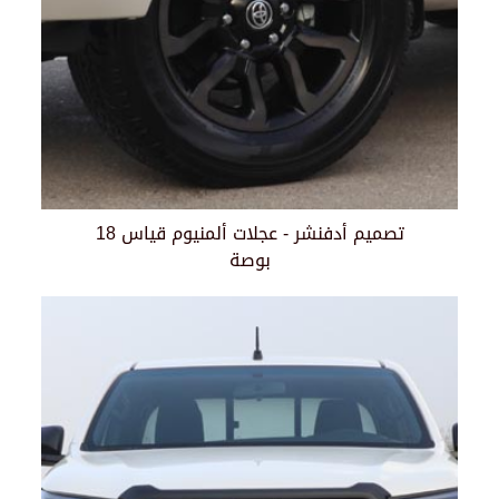
تصميم أدفنشر - عجلات ألمنيوم قياس 18
بوصة