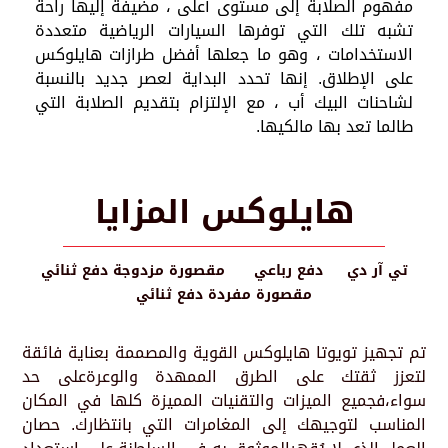
مفهوم الصلابة إلى مستوى أعلى ، مضيفة إليها راحة
تشبه تلك التي توفرها السيارات الرياضية متعددة
الاستخدامات ، وهو ما جعلها أفضل طرازات هايلوكس
على الإطلاق. إنها تحدد البداية لعصر جديد بالنسبة
لشاحنات البيك أب ، مع الإلتزام بتقديم الصلابة التي
طالما تعد بها مالكيها.
هايلوكس المزايا
تي آر دي
دفع رباعي
مقصورة مزدوجة دفع ثنائي
مقصورة مفردة دفع ثنائي
تم تجهيز تويوتا هايلوكس القوية والمصممة بعناية فائقة
لتعزز ثقتك على الطرق الممهدة والوعرةعلى حد
سواء،فجميع الميزات والتقنيات المميزة كلها في المكان
المناسب لتوجيهك إلى المغامرات التي بانتظارك. حصان