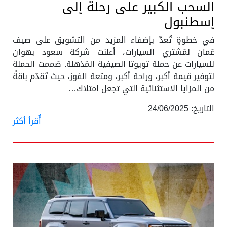
السحب الكبير على رحلة إلى
إسطنبول
في خطوةٍ تُعدّ بإضفاء المزيد من التشويق على صيف
عُمان لمُشتري السيارات، أعلنت شركة سعود بهوان
للسيارات عن حملة تويوتا الصيفية المُذهلة. صُممت الحملة
لتوفير قيمة أكبر، وراحة أكبر، ومتعة الفوز، حيث تُقدّم باقةً
من المزايا الاستثنائية التي تجعل امتلاك…
التاريخ: 24/06/2025
أٌقرأ أكثر