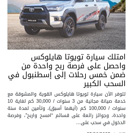
امتلك سيارة تويوتا هايلوكس
واحصل على فرصة ربح واحدة من
ضمن خمس رحلات إلى إسطنبول في
السحب الكبير
تتوفر الآن سيارة تويوتا هايلوكس القوية والمشوقة مع
خدمة صيانة مجانية من 3 سنوات / 30,000 كم لغاية 10
سنوات / 100,000 كم (أيهما أسبق)، وتأمين لمدة سنة
واحدة، وجوائز رائعة على قسائم “امسح واربح”، وفرصة
الدخول في سحب على…