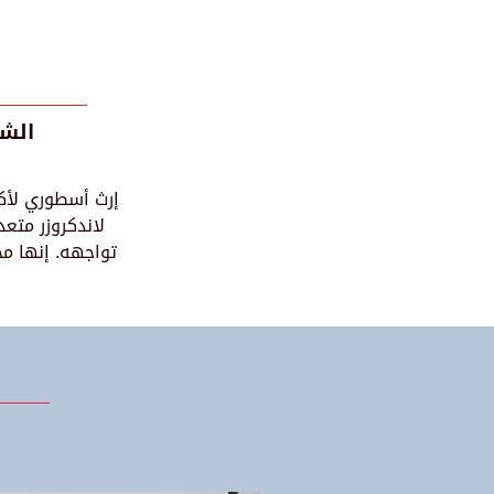
الشك
إرث أسطوري لأكثر
لاندكروزر متع
تواجهه. إنها مج