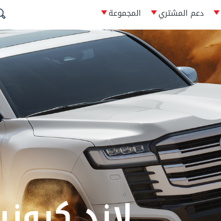
دعم المشتري
المجموعة
لاند كروزر