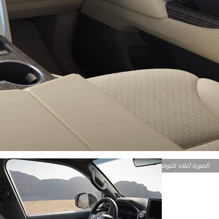
الصورة آعلاه للتوضيح فقط قد تختلف الصور والألوان