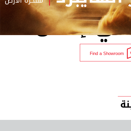
مفخرة الأرض
لاندكروزر
في إكس
Find a Showroom
نة