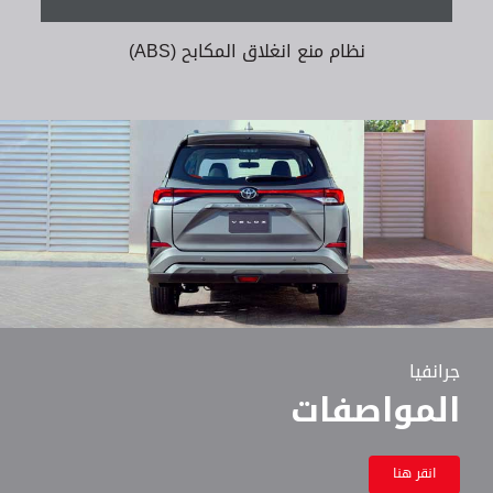
نظام منع انغلاق المكابح (ABS)
جرانفيا
المواصفات
انقر هنا