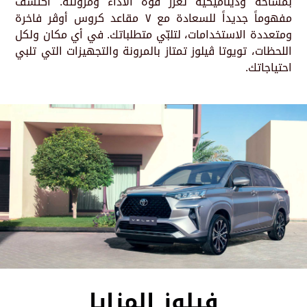
بمساحة وديناميكية تعزز قوة الأداء ومرونته. اكتشف
مفهوماً جديداً للسعادة مع ٧ مقاعد كروس أوڤر فاخرة
ومتعددة الاستخدامات، لتلبّي متطلباتك. في أي مكان ولكل
اللحظات، تويوتا ڤيلوز تمتاز بالمرونة والتجهيزات التي تلبي
احتياجاتك.
فيلوز المزايا