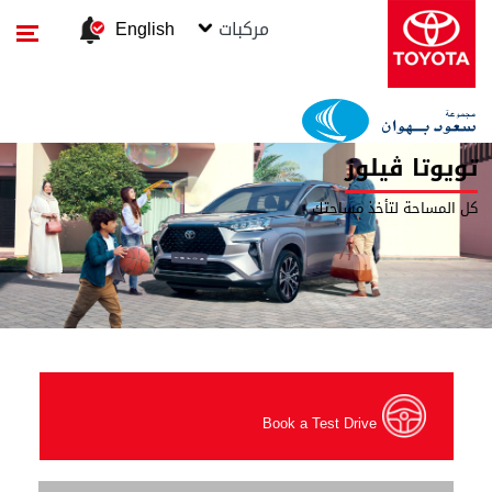
مركبات
English
تويوتا ڤيلوز
كل المساحة لتأخذ مساحتك
Book a Test Drive