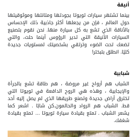
أنيقة
بينما تشتهر سيارات تويوتا بجودتها ومتانتها وموثوقيتها
حول العالم ، فإن من يجعلها أكثر جاذبية ذلك الإحساس
بالأناقة الذي تشع به كل سيارة منها. نحن نقوم بتصنيع
السيارات الأنيقة التي تدير الرؤوس أينما حلت، والتي
تضعك تحت الضوء وترتقي بشخصيتك لمستويات جديدة
كليًا. انطلق بتبختر!
شبابية
الشباب هم أرواح غير مروضة ، هم طاقة تشع بالجرأة
والإيجابية ، وهذه هي الروح الدافعة في تويوتا التي
تخترق أراض جديدة وتصنع طريقها الذي لم يصل إليه أحد
قط. الشباب هم الرواد والحالمون.كن شابًا . اشعر كما
يشعر الشباب . تمتع بقيادة سيارة تويوتا … تمتع بقيادة
شغفك.