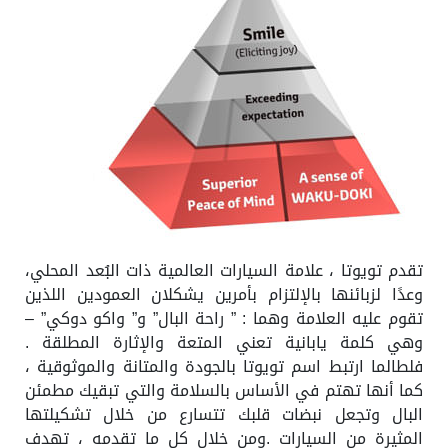
تقدم تويوتا ، علامة السيارات العالمية ذات البُعد المحلي،
وعدًا لزبائنها بالإلتزام بأمرين يشكلان العمودين اللذين
تقوم عليه العلامة وهما : ” راحة البال” و” واكو دوكي” –
وهي كلمة يابانية تعني المتعة والإثارة المطلقة .
فلطالما ارتبط اسم تويوتا بالجودة والمتانة والموثوقية ،
كما أنها تهتم في الأساس بالسلامة والتي تبقيك مطمئن
البال وتجعل نبضات قلبك تتسارع من خلال تشكيلتها
المثيرة من السيارات .ومن خلال كل ما تقدمه ، تهدف