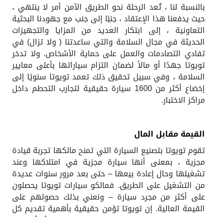
بالنسبة لنا ، تُعد الرحلة نحو الطريق الآمن أمر لا ينتهي ،
حيث يدفعنا هذا الإعتقاد ، جنبًا إلى جنب مع جهودنا البحثية
التعاونية ، إلى ابتكار العديد من المزايا والتجهيزات
الحديثة في مجال السلامة والتي ساعدتنا ( ولا تزال) في
تفادي التصادمات والعمل على حماية الأشخاص. ولا تدخر
تويوتا جهدًا أو مالاً لضمان التزام سياراتها بأعلى معايير
السلامة ، وفي سبيل تحقيق ذلك تعمد تويوتا سنويًا إلى
إخضاع أكثر من 1600 سيارة حقيقية لتجارب التحطم داخل
مراكز الاختبار.
القيمة مقابل المال
تقوم تويوتا بتصنيع السيارة التي تمنح مالكها تجربة قيادة
مجزية ، بمعنى أنها سيارة مجزية في امتلاكها وعند
تشغيلها وحال إعادة بيعها – حتى بعد مرور سنوات عديدة
من التشغيل على الطريق. فمالكو سيارات تويوتا يحصلون
على أكثر من مجرد سيارة – ونعني بذلك حصولهم على
القيمة العالية. إن تويوتا تؤمن حقيقية بأهمية تقديم كل