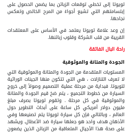
تويوتا إلى تخطي توقعات الزبائن بما يضمن الحصول على
إبتسامتهم التي تشيع أجواءً من المرح الخالص وتعكس
نجاحها.
إن وعد علامة تويوتا يعتمد في الأساس على المعتقدات
القريبة من قلب الشركة وقلوب زبائنها.
راحة البال الفائقة
الجودة والمتانة والموثوقية
المستويات المتقدمة من الجودة والمتانة والموثوقية التي
لا تعرف التنازلات ، هي التي تتكون منها الجينات الوراثية
لتويوتا. فبداية من مرحلة عملية التصميم وصولاً إلى خروج
السيارة من خطوط التجميع ، يتم ضخ قيم الجودة والمتانة
والموثوقية في كل مرحلة . وتقوم تويوتا بصرف مبلغ
مليون دولار أمريكي كل ساعة على أبحاث التطوير حول
العالم ، وبالتالي فإن كل سيارة تويوتا يتم تصنيعها وفي
الأذهان هدف واحد هو جعلها سيارة ضد الأعطال. ويشهد
على صحة هذا الأجيال المتعاقبة من الزبائن الذين يضعون