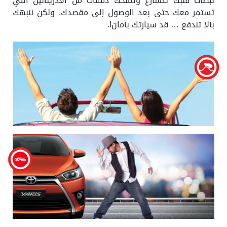
نبضات قلبك تتسارع وتمنحك دفقات من الأدرينالين التي
تستمر معك حتى بعد الوصول إلى مقصدك. ولكن ننبهك
بألا تندفع … قد سيارتك بأمان!.