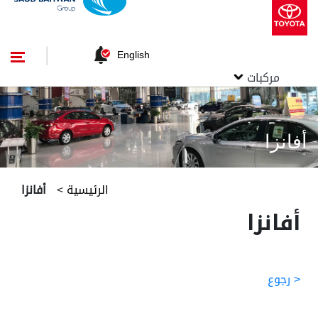
English
مركبات
أفانزا
الرئيسية
>
أفانزا
أفانزا
< رجوع