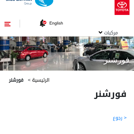
English
مركبات
فورشنر
الرئيسية
>
فورشنر
فورشنر
< رجوع