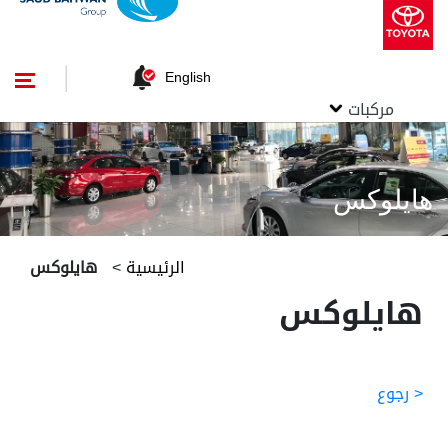
English
مركبات
هايلوكس
الرئيسية
>
هايلوكس
هايلوكس
< رجوع