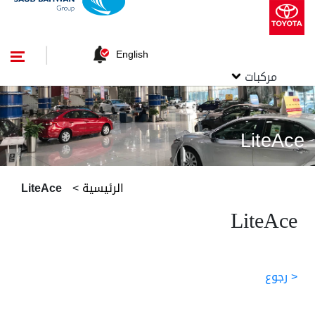
English
مركبات
LiteAce
الرئيسية
>
LiteAce
LiteAce
< رجوع