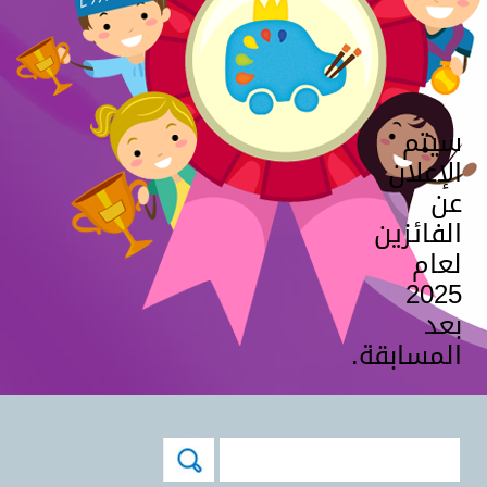
سيتم
الإعلان
عن
الفائزين
لعام
2025
بعد
المسابقة.