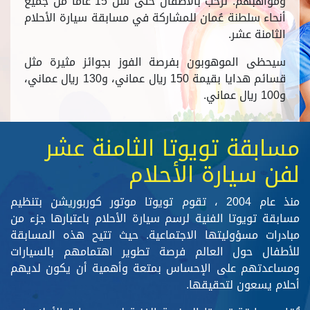
ومواهبهم. نرحب بالأطفال حتى سن 15 عامًا من جميع
أنحاء سلطنة عُمان للمشاركة في مسابقة سيارة الأحلام
الثامنة عشر.
سيحظى الموهوبون بفرصة الفوز بجوائز مثيرة مثل
قسائم هدايا بقيمة 150 ريال عماني، و130 ريال عماني،
و100 ريال عماني.
مسابقة تويوتا الثامنة عشر
لفن سيارة الأحلام
منذ عام 2004 ، تقوم تويوتا موتور كوربوريشن بتنظيم
مسابقة تويوتا الفنية لرسم سيارة الأحلام باعتبارها جزء من
مبادرات مسؤوليتها الاجتماعية. حيث تتيح هذه المسابقة
للأطفال حول العالم فرصة تطوير اهتمامهم بالسيارات
ومساعدتهم على الإحساس بمتعة وأهمية أن يكون لديهم
أحلام يسعون لتحقيقها.