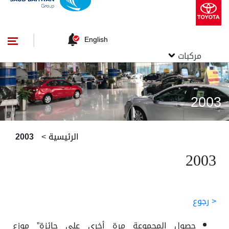
English
مركبات
2003
الرئيسية
>
2003
2003
< رجوع
حصول المجموعة مرة أخرى على جائزة” موزع