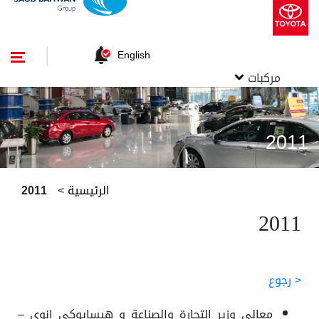
English
مركبات
2011
الرئيسية
>
2011
2011
< رجوع
معالي وزير التجارة والصناعة و هيسايوكي إنوي –