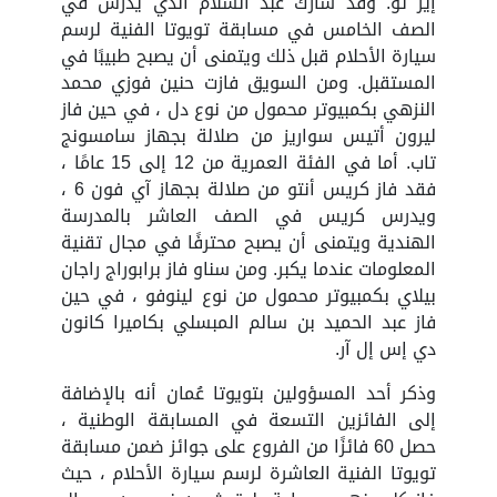
إير تو. وقد شارك عبد السلام الذي يدرس في
الصف الخامس في مسابقة تويوتا الفنية لرسم
سيارة الأحلام قبل ذلك ويتمنى أن يصبح طبيبًا في
المستقبل. ومن السويق فازت حنين فوزي محمد
النزهي بكمبيوتر محمول من نوع دل ، في حين فاز
ليرون أتيس سواريز من صلالة بجهاز سامسونج
تاب. أما في الفئة العمرية من 12 إلى 15 عامًا ،
فقد فاز كريس أنتو من صلالة بجهاز آي فون 6 ،
ويدرس كريس في الصف العاشر بالمدرسة
الهندية ويتمنى أن يصبح محترفًا في مجال تقنية
المعلومات عندما يكبر. ومن سناو فاز برابوراج راجان
بيلاي بكمبيوتر محمول من نوع لينوفو ، في حين
فاز عبد الحميد بن سالم المبسلي بكاميرا كانون
دي إس إل آر.
وذكر أحد المسؤولين بتويوتا عُمان أنه بالإضافة
إلى الفائزين التسعة في المسابقة الوطنية ،
حصل 60 فائزًا من الفروع على جوائز ضمن مسابقة
تويوتا الفنية العاشرة لرسم سيارة الأحلام ، حيث