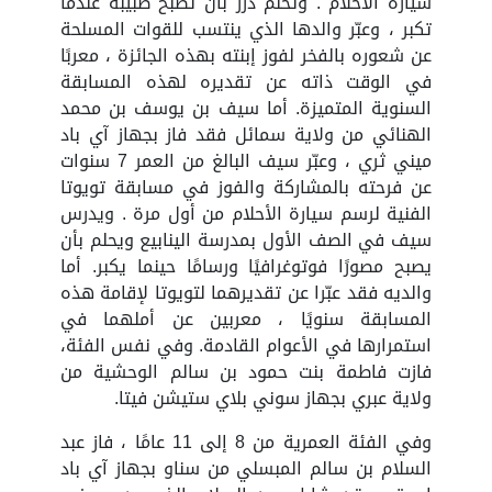
سيارة الأحلام . وتحلم درر بأن تصبح طبيبة عندما
تكبر ، وعبّر والدها الذي ينتسب للقوات المسلحة
عن شعوره بالفخر لفوز إبنته بهذه الجائزة ، معربًا
في الوقت ذاته عن تقديره لهذه المسابقة
السنوية المتميزة. أما سيف بن يوسف بن محمد
الهنائي من ولاية سمائل فقد فاز بجهاز آي باد
ميني ثري ، وعبّر سيف البالغ من العمر 7 سنوات
عن فرحته بالمشاركة والفوز في مسابقة تويوتا
الفنية لرسم سيارة الأحلام من أول مرة . ويدرس
سيف في الصف الأول بمدرسة الينابيع ويحلم بأن
يصبح مصورًا فوتوغرافيًا ورسامًا حينما يكبر. أما
والديه فقد عبّرا عن تقديرهما لتويوتا لإقامة هذه
المسابقة سنويًا ، معربين عن أملهما في
استمرارها في الأعوام القادمة. وفي نفس الفئة،
فازت فاطمة بنت حمود بن سالم الوحشية من
ولاية عبري بجهاز سوني بلاي ستيشن فيتا.
وفي الفئة العمرية من 8 إلى 11 عامًا ، فاز عبد
السلام بن سالم المبسلي من سناو بجهاز آي باد