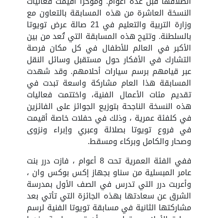
انطلاقها قبل عدة أعوام. ومؤخرًا أقيمت فعاليات
النسخة العاشرة من هذه المسابقة بالتعاون مع
وزارة التربية والتعليم في 21 صالة عرض تويوتا
بالسلطنة. وتتيح هذه المسابقة التي تُعد من بين
الأكبر في العالم للأطفال في كل مكان فرصة
التشارك في الأفكار حول مستقبل وسائل النقل
عبر قيامهم برسم سيارات أحلامهم. وقد شهدت
المسابقة هذا العام مشاركة واسعة تبدت في
تقديم مئات الأعمال الفنية، واختتمت فعاليات
هذه النسخة الناجحة بتوزيع الجوائز على الفائزين
في كلفئة عمرية ، وذلك في حفلات خاصة أقيمت
في فروع تويوتا بصلالة وعبري وإبراء ونزوى
وصحار والكامل وبركاء ومسقط.
ففي الفئة العمرية تحت 8 أعوام ، فازت درر بنت
عامر المبسلية من سناو بجهاز إكس بوكس وان ،
وأعربت درر التي تدرس في الصف الأول بمدرسة
الشرق عن سعادتها بهذه الجائزة التي تأتي بعد
مشاركتها الثانية في مسابقة تويوتا الفنية لرسم