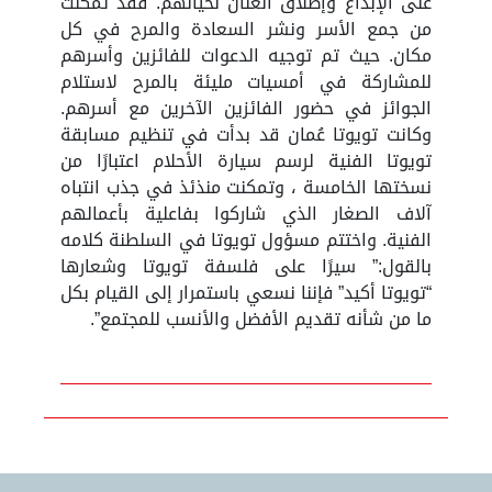
على الإبداع وإطلاق العنان لخيالهم. فقد تمكنت
من جمع الأسر ونشر السعادة والمرح في كل
مكان. حيث تم توجيه الدعوات للفائزين وأسرهم
للمشاركة في أمسيات مليئة بالمرح لاستلام
الجوائز في حضور الفائزين الآخرين مع أسرهم.
وكانت تويوتا عُمان قد بدأت في تنظيم مسابقة
تويوتا الفنية لرسم سيارة الأحلام اعتبارًا من
نسختها الخامسة ، وتمكنت منذئذ في جذب انتباه
آلاف الصغار الذي شاركوا بفاعلية بأعمالهم
الفنية. واختتم مسؤول تويوتا في السلطنة كلامه
بالقول:” سيرًا على فلسفة تويوتا وشعارها
“تويوتا أكيد” فإننا نسعي باستمرار إلى القيام بكل
ما من شأنه تقديم الأفضل والأنسب للمجتمع”.