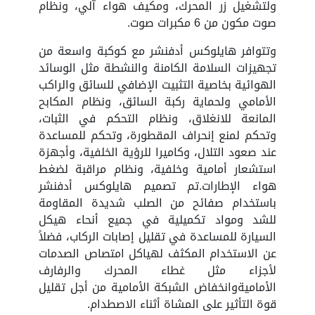
ولتشغيل زر المحرك، ومكيف هواء آلي، ونظام
صوت مكون من 6 مكبرات صوت.
وتتوافر هايلوكس أدفنشر مع كوكبة واسعة من
تجهيزات السلامة الكامنة والنشطة مثل الوسائد
الهوائية بخاصية التثبيت الإضافي للسائق والراكب
الأمامي ولحماية ركبة السائق، ونظام المكابح
المانعة للانغلاق، ونظام التحكم في الثبات،
وتحكم لمنع إنحراف المقطورة، وتحكم للمساعدة
عند صعود التلال، وكاميرا للرؤية الخلفية، وأجهزة
استشعار أمامية وخلفية، ونظام مراقبة لضغط
هواء الإطارات.تم تصميم هايلوكس أدفنشر
باستخدام صفائح من الصلب شديدة المقاومة
للشد ومواد تكميلية في جميع أنحاء هيكل
السيارة للمساعدة في تقليل إصابات الركاب، فضلاً
عن الاستخدام المكثف لهياكل امتصاص الصدمات
لأجزاء مثل غطاء المحرك والرفارف
الأماميةوانخفاض الشبكة الأمامية من أجل تقليل
قوة التأثير على المشاة أثناء الاصطدام.