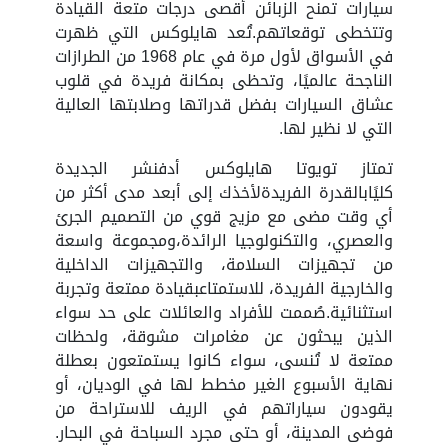
سيارات تمنح الزبائن أقصى درجات متعة القيادة
وتتخطى توقعاتهم.تُعد هايلوكس التي ظهرت
في الأسواق لأول مرة في عام 1968 من الطرازات
الناجحة عالميًا، وتحظى بمكانة فريدة في قلوب
عشاق السيارات بفضل قدراتها وصلابتها العالية
التي لا نظير لها.
تمتاز تويوتا هايلوكس أدفنشر الجديدة
كليًابالقدرة الفريدةلأخذك إلى أبعد مدى أكثر من
أي وقت مضى مع مزيج قوي من التصميم الجرئ
والعصري، والتكنولوجيا الرائدة،ومجموعة واسعة
من تجهيزات السلامة، والتجهيزات الداخلية
والخارجية الفريدة، للاستمتاعبقيادة ممتعة وتجربة
استثنائية.صُممت للأفراد والعائلات على حد سواء
الذين يبحثون عن مغامرات مشوقة، ولحظات
ممتعة لا تُنسى، سواء كانوا يستمتعون بعطلة
نهاية الأسبوع الغير مخطط لها في الوديان، أو
يقودون سياراتهم في الريف للاستراحة من
فوضى المدينة، أو حتى مجرد السباحة في البحار.