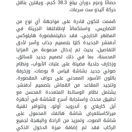
حصانًا وعزم دوران يبلغ 38.3 كجم، ويقترن بناقل
حركة آليذو ست سرعات.
صُممت لتكون قادرة على مواجهة أي نوع من
التضاريس، واستكمالاً لإطلالتها الجريئة في
المظهر الخارجي، فقد حظيتمقصورة هايلوكس
أدفنشر الجديدة كليًا بتصميم جذاب وآسر لأدق
التفاصيل، بحيث تم إدخال مجموعة من المزايا
المحسنة، بما في ذلك تصميم جديد للسائق،
وزخارف جلدية مضيئة على عتبات الأبواب، ونظام
صوتي جديد بشاشة قياس 8 بوصات، وزخرفة
باللون الأسود المعدني على حواف المقصورة،
وتنجيد المقاعد من القماش بتصميم أدفنشر.
يشتمل نظام الوسائط المتعددة المحسن مع
تطبيق محدث واستجابة أسرع للشاشة في أجهزة
أبل كاربلاي و أندرويد أوتو، وتتوافر تقنية
ميراكاستلعرض شاشة هاتفك المحمول على
شاشة الصوت، ولمزيد من الراحة والبهجة لجميع
الركاب فقد تم إضافة ميزة الدخول الذكي