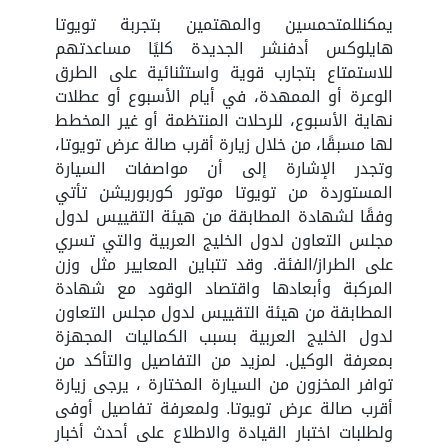
يمكنللمتحمسين والمهتمين بتجربة تويوتا
هايلوكس أدفنشر الجديدة كليًا مساعدتهم
للاستمتاع بتجارب قوية واستثنائية على الطرق
الوعرة أو الممهدة، في أيام الأسبوع أو عطلات
نهاية الأسبوع، للرحلات المنتظمة أو غير المخطط
لها مسبقًا، من خلال زيارة أقرب صالة عرض تويوتا،
وتجدر الإشارة إلى أن مواصفات السيارة
المستوردة من تويوتا موتور كوربوريشن تأتي
وفقًا لشهادة المطابقة من هيئة التقييس لدول
مجلس التعاون لدول الخليج العربية والتي تسري
على الطراز/الفئة. وقد تتباين المعايير مثل وزن
المركبة وأبعادها واقتصاد الوقود مع شهادة
المطابقة من هيئة التقييس لدول مجلس التعاون
لدول الخليج العربية بسبب الكماليات المجهزة
بمعرفة الوكيل. لمزيد من التفاصيل والتأكد من
توافر المخزون من السيارة المختارة ، يرجى زيارة
أقرب صالة عرض تويوتا. ولمعرفة تفاصيل أوفى
ولطلبات اختبار القيادة والاطلاع على أحدث أخبار