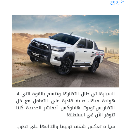
< رجوع
السيارةالتي طال انتظارها وتتسم بالقوة التي لا
هوادة فيها، صلبة قادرة على التعامل مع كل
التضاريس.تويوتا هايلوكس أدفنشر الجديدة كليًا
تتوفر الآن في السلطنة!
سيارة تعكس شغف تويوتا والتزامها على تطوير