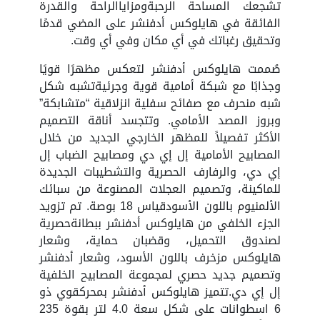
تشجعك المساحة الرحبةومزاياالراحة والقدرة
الفائقة في هايلوكس أدفنشر على المضي قدمًا
وتحقيق رغباتك في أي مكان وفي أي وقت.
صُممت هايلوكس أدفنشر لتعكس مظهرًا قويًا
وجذابًا مع شبكة أمامية قوية وجرئيةتشبه شكل
شبه منحرف مع صفائح سفلية انزلاقية “متشابكة”
وبروز المصد الأمامي. وتتجسد أناقة التصميم
الأكثر تفصيلاً للمظهر الخارجي الجديد من خلال
المصابيح الأمامية إل إي دي ومصابيح الضباب إل
إي دي، والرفارف الحصرية والتشطيبات الجديدة
للماكينة، وتصميم العجلات المصنوعة من سبائك
الألمنيوم باللون الأسودقياس 18 بوصة. تم تزويد
الجزء الخلفي من هايلوكس أدفنشر ببطانةحصرية
لصندوق التحميل، وقضبان حماية، وشعار
هايلوكس مزخرف باللون الأسود، وشعار أدفنشر
وتصميم جديد حصري لمجموعة المصابيح الخلفية
إل إي دي.تتميز هايلوكس أدفنشر بمحركقوي ذو
6 اسطوانات على شكل سعة 4.0 لتر بقوة 235