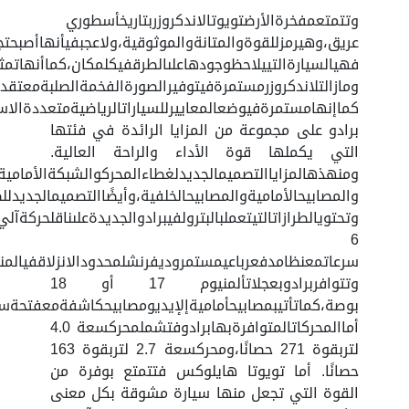
وتتمتعمفخرةالأرضتويوتالاندكروزربتاريخأسطوري
عريق،وهيرمزللقوةوالمتانةوالموثوقية،ولاعجبفيأنهاأصبحتجزء
فهيالسيارةالتييلاحظوجودهاعلىالطرقفيكلمكان،كماأنهاتمث
ومازالتلاندكروزرمستمرةفيتوفيرالصورةالفخمةالصلبةمعتقديم
كماإنهامستمرةفيوضعالمعاييرللسياراتالرياضيةمتعددةالاس
برادو على مجموعة من المزايا الرائدة في فئتها
التي يكملها قوة الأداء والراحة العالية.
ومنهذهالمزاياالتصميمالجديدلغطاءالمحركوالشبكةالأمامية
والمصابيحالأماميةوالمصابيحالخلفية،وأيضًاالتصميمالجديدلل
وتحتويالطرازاتالتيتعملبالبترولفيبرادوالجديدةعلىناقلحركةآلي
6
سرعاتمعنظامدفعرباعيمستمروديفرنشلمحدودالانزلاقفيالم
وتتوافربرادوبعجلاتألمنيوم 17 أو 18
بوصة،كماتأتيبمصابيحأماميةإلإيديومصابيحكاشفةمعفتحة
أماالمحركاتالمتوافرةبهابرادوفتشملمحركسعة 4.0
لتربقوة 271 حصانًا،ومحركسعة 2.7 لتربقوة 163
حصانًا. أما تويوتا هايلوكس فتتمتع بوفرة من
القوة التي تجعل منها سيارة مشوقة بكل معنى