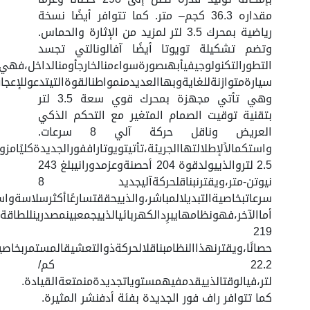
مقداره 36.3 كجم– متر. كما تتوافر أيضًا نسخة
رياضية بمحرك 3.5 لتر لمزيد من الإثارة والحماس.
وتضم تشكيلة تويوتا أيضًا آفالونالتي تجسد
التطورالتكنولوجيفيأبهىصورةسواءمنالخارجأومنالداخل،فهي
سيارةمتوازنةللغايةوبهاالعديدمنمواطنالقوةالتيتدعوللإعجا
وهي تأتي مجهزة بمحرك قوي سعة 3.5 لتر
بتقنية توقيت الصمام المتغير مع التحكم الذكي
العريض وناقل حركة آلي 8 سرعات.
واستكمالاًلإطلالتهاالجريئة،تأتيتويوتاراففورالجديدةكليًا
2.5 لتروالذييولدقوة 204 أحصنةوعزمدورانيبلغ 243
نيوتن-متر،ويقترنبناقلحركةآليجديد 8
سرعاتبخاصيةالتبديلالمباشر،والذييحققتسارعًاأكثرسلاسةواس
أماالآخر،فهونظامهايبرِدالكهربائيالذييجمعبينمصدرينللطاقة،
219
حصانًا،ويقترنهذاالنظامبناقلالحركةذوالتعشيقالمستمربخاصي
22.2 كم/
لتر،فيالوقتالذييقدمفيهمستوياتجديدةمنمتعةالقيادة.
كما تتوافر راف فور الجديدة بفئة أدفنشر المثيرة.