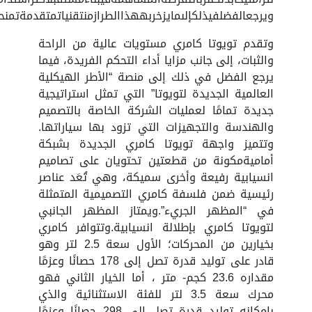
ويرجعالفضلفيذلكإلىمايزخربههذاالطرازمنتقنياتمتقدمةتمن
وتقدم تويوتا كامري مستويات عالية من الراحة
والثبات، إلى جانب مزايا أداء التحكم الفريدة، فيما
يرجع الفضل في ذلك إلى منصة “الأطر الهيكلية
العالمية الجديدة لتويوتا” التي تمثل استراتيجية
جديدة تمامًا لعمليات الشركة الخاصة بالتصميم
والهندسة والتجهيزات التي تزود بها سياراتها.
وتتميز واجهة تويوتا كامري الجديدة بشبكة
أماميةمكونة من قطعتين تحتويان على تصاميم
انسيابية رفيعة وأخرى سميكة، وهي تُعَد عناصر
رئيسية ضمن فلسفة كامري التصميمية المتمثلة
في “المظهر الجريء”.ويمتاز المظهر الجانبي
لتويوتا كامري بإطلالة انسيابية.وتتوافر كامري
بخيارين من المحركات؛ الأول سعة 2.5 لتر وهو
قادر على توليد قدرة تصل إلى 178 حصانًا وعزمًا
مقداره 23.6 كجم- متر ، أما الخيار الثاني فهو
محرك سعة 3.5 لتر للفئة الاستثنائية والذي
بإمكانه توليد قدرة تصل إلى 298 حصانًا وعزمًا