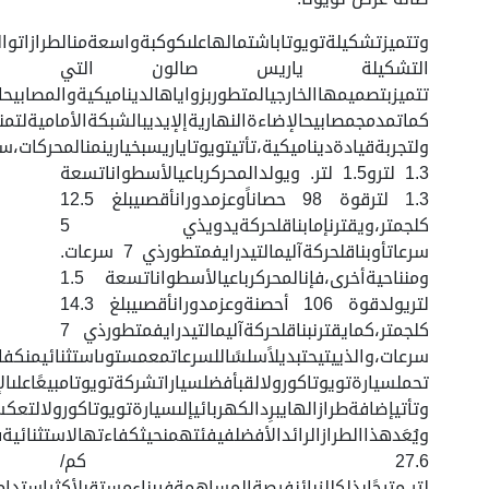
وتتميزتشكيلةتويوتاباشتمالهاعلىكوكبةواسعةمنالطرازاتوالفئ
التشكيلة ياريس صالون التي
تتميزبتصميمهاالخارجيالمتطوربزواياهالديناميكيةوالمصابيحا
كماتمدمجمصابيحالإضاءةالنهاريةإلإيديبالشبكةالأماميةلتمنح
ولتجربةقيادةديناميكية،تأتيتويوتاياريسبخيارينمنالمحركات،
1.3 لترو1.5 لتر. ويولدالمحركرباعيالأسطواناتسعة
1.3 لترقوة 98 حصاناًوعزمدورانأقصىيبلغ 12.5
كلجمتر،ويقترنإمابناقلحركةيدويذي 5
سرعاتأوبناقلحركةآليمالتيدرايفمتطورذي 7 سرعات.
ومنناحيةأخرى،فإنالمحركرباعيالأسطواناتسعة 1.5
لتريولدقوة 106 أحصنةوعزمدورانأقصىيبلغ 14.3
كلجمتر،كمايقترنبناقلحركةآليمالتيدرايفمتطورذي 7
سرعات،والذييتيحتبديلاًسلسًاللسرعاتمعمستوىاستثنائيمنكف
تحملسيارةتويوتاكورولالقبأفضلسياراتشركةتويوتامبيعًاعلىا
وتأتيإضافةطرازالهايبرِدالكهربائيإلىسيارةتويوتاكورولالتعك
ويُعَدهذاالطرازالرائدالأفضلفيفئتهمنحيثكفاءتهالاستثنائية
27.6 كم/
لتر،متيحًابذلكللزبائنفرصةالمساهمةفيبناءمستقبلأكثراستدامة