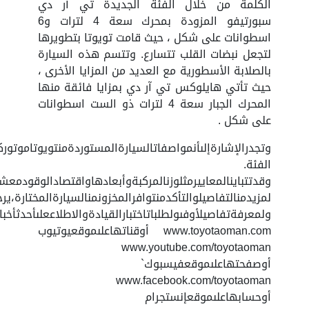
الكلمة من خلال الفئة الجديدة تي آر دي
سبورتيفو المزودة بمحرك سعة 4 لترات و6
اسطوانات على شكل ، حيث قامت تويوتا بتطويرها
لتجعل نبضات القلب تتسارع. وتتسم هذه السيارة
بالصلابة الأسطورية مع العديد من المزايا الأخرى ،
حيث تأتي هايلوكس تي آر دي بمزايا فائقة منها
المحرك الجبار سعة 4 لترات ذو الست اسطوانات
على شكل .
وتجدرالإشارةإلىأنمواصفاتالسيارةالمستوردةمنتويوتاموتورك
الفئة.
وقدتتباينالمعاييرمثلوزنالمركبةوأبعادهاواقتصادالوقودمعش
لمزيدمنالتفاصيلوالتأكدمنتوافرالمخزونمنالسيارةالمختارة،يرج
ولمعرفةتفاصيلأوفىولطلباتاختبارالقيادةوالاطلاععلىأحدثأخبار
www.toyotaoman.com أوقناتهاعلىموقعيوتيوب
www.youtube.com/toyotaoman
أوصفحتهاعلىموقعفيسبوك`
www.facebook.com/toyotaoman
أوحسابهاعلىموقعإنستجرام