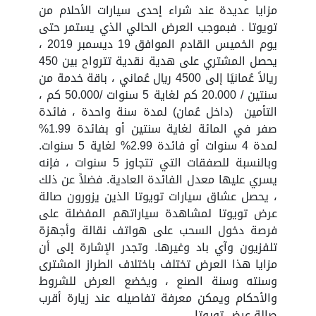
مزايا عديدة عند شراء إح
دى سيارات الأحلام من
تويوتا . فبموجب العرض الحالي الذي يستمر حتى
يوم الخميس القادم الموافق 19 ديسمبر 2019 ،
يحصل المشتري على هدية نقدية تترواح بين 450
ريالاً عُمانيًا إلى 4500 ريال عُماني ، باقة خدمة من
سنتين / 20.000 كم لغاية 5 سنوات /50.000 كم ،
التأمين (داخل عُمان) لمدة سنة واحدة ، فائدة
صفر في المائة لغاية سنتين أو بفائدة 1.99%
لمدة 4 سنوات أو فائدة 2.99% لغاية 5 سنوات.
وبالنسبة للصفقات التي تتجاوز 5 سنوات ، فإنه
يسري عليها معدل الفائدة العادية. فضلاً عن ذلك
، يحصل عشاق سيارات تويوتا الذين يزورون صالة
عرض تويوتا لمشاهدة سياراتهم المفضلة على
فرصة دخول السحب على هواتف نقالة وأجهزة
تلفزيون وآي باد وغيرها. وتجدر الإشارة إلى أن
مزايا هذا العرض تختلف باختلاف الطراز المشترى
وسنته وسنة الصنع ، ويخضع العرض للشروط
والأحكام ويمكن معرفة تفاصيله عند زيارة أقرب
صالة عرض تويوتا.