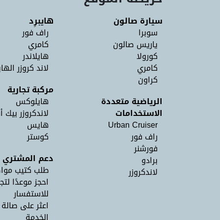
سيارة صالون
هايبرِد
سوبرا
راف فور
ياريس صالون
كامري
كورولا
هايلاندر
كامري
لاند كروزر الهاي
كراون
مركبة تجارية
الرياضية متعددة
هايلوكس
الاستخدامات
لاندكروزر بيك أ
Urban Cruiser
هايس
راف فور
كوستر
فورشنر
دعم المشتري
برادو
طلب كتيب موا
لاندكروزر
احجز موعدًا لتج
للاستفسار
اعثر على صالة
الخدمة