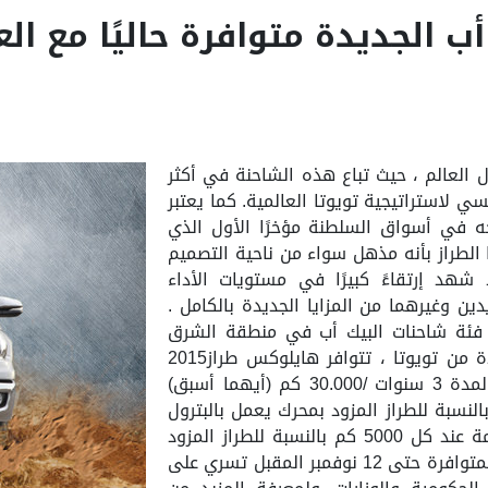
 الجديدة متوافرة حاليًا مع الع
 العالم ، حيث تباع هذه الشاحنة في أكثر
ئيسي لاستراتيجية تويوتا العالمية. كما يعتبر
حه في أسواق السلطنة مؤخرًا الأول الذي
الطراز بأنه مذهل سواء من ناحية التصميم
ذ شهد إرتقاءً كبيرًا في مستويات الأداء
ين وغيرهما من المزايا الجديدة بالكامل .
فئة شاحنات البيك أب في منطقة الشرق
الأوسط . والآن وفي إطارعرض مهرجان السعادة من تويوتا ، تتوافر هايلوكس طراز2015
وطراز 2016 المنتجة عام 2015 مع حزمة خدمة لمدة 3 سنوات /30.000 كم (أيهما أسبق)
 عند كل 10.000 كم وذلك بالنسبة للطراز المزود بمحرك يعمل بالبترول
وفي ظل ظروف التشغيل العادية أو6 مرات خدمة عند كل 5000 كم بالنسبة للطراز المزود
بمحرك يعمل بالديزل. مع العلم بأن هذه الميزة المتوافرة حتى 12 نوفمبر المقبل تسري على