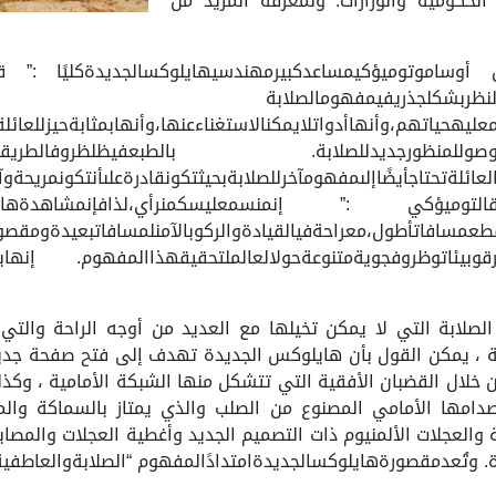
الحكومية والوزارات. ولمعرفة المزيد من
وتوميؤكيمساعدكبيرمهندسيهايلوكسالجديدةكليًا :” قبلالي
هايلوكسالجديدةإلىإعادةالنظربش
ومعليهحياتهم،وأنهاأدواتلايمكنالاستغناءعنها،وأنهابمثابةحيزللعائل
أننابحاجةللوصوللمنظورجديدللصلابة. بالطبعفيظلظروفا
عائلةتحتاجأيضًاإلىمفهومآخرللصلابةبحيثتكونقادرةعلىأنتكونمريحةوآم
خرينقالتوميؤكي :” إنمنسمعليسكمنرأي،لذافإنمشاهدةهاي
طعمسافاتأطول،معراحةفيالقيادةوالركوبالآمنلمسافاتبعيدةومقصورة
ةفوقطرقوبيئاتوظروفجويةمتنوعةحولالعالملتحقيقهذاالمفهوم. إن
20 بالكثير من مظاهر الصلابة التي لا يمكن تخيلها مع العديد من أوجه الر
ة ، يمكن القول بأن هايلوكس الجديدة تهدف إلى فتح صفحة جدي
 من خلال القضبان الأفقية التي تتشكل منها الشبكة الأمامية ، وك
صدامها الأمامي المصنوع من الصلب والذي يمتاز بالسماكة وال
ة والعجلات الألمنيوم ذات التصميم الجديد وأغطية العجلات والمص
رة. وتُعدمقصورةهايلوكسالجديدةامتدادًالمفهوم “الصلابةوالعاطفية