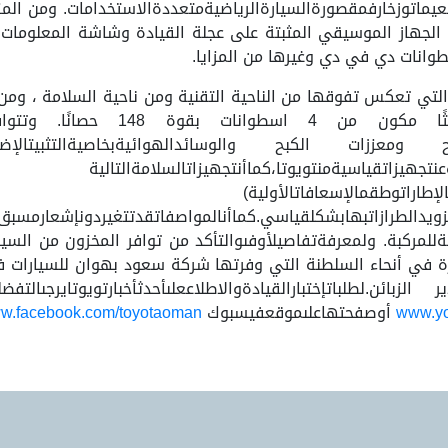
يماتوزخارفمقصورةالسيارةالرياضيةمتعددةالاستخدامات. ومن المزاي
 الجهاز الموسيقي المثبتة على عجلة القيادة وشاشة المعلومات 
مع محرك تيربو ديزل تم تطويره حد
وةالكبح ومعززات الكبح والوسائدالهوائيةبخاصيةالتثبيتالإضا
عنتجهيزاتقياسيةمنتويوتا،كماأنتجهيزاتالسلامةالتالية
إطاراتوطقمالإسعافاتالأولية)
تزويدالطرازاتبهابشكلقياسي.كماأنالمواصفاتقدتتغيردونإشعارمسبق.
يةللمركبة. ولمعرفةتفاصيلأوفىوالتأكد من توافر المخزون من السي
في أنحاء السلطنة التي وفرتها شركة سعود بهوان للسيارات في
ائن.لطلباتإختبارالقيادةوالاطلاععلىأحدثأخبارتويوتايرجىالتفض
www.yo
أوصفحتهاعلىموقعفيسبوك
w.facebook.com/toyotaoman.