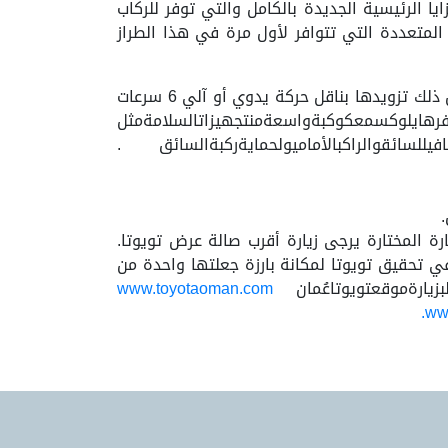
ا الرئيسية الجديدة بالكامل والتي توفر للركاب
المتعددة التي تتوافر لأول مرة في هذا الطراز
كما تتمتع هايلوكس الجديدة بكوكبة من المزايا التي تعكس تفوقها من الناحية التقنية ومن ناحية السلامة ، ومن ذلك تزويدها بناقل حركة يدوي أو آلي 6 سرعات
يثًا مكون من 4 اسطوانات بقوة 148 حصانًا. وتتوافرهايلوكسمعكوكبةواسعةمنتجهيزاتالسلامةمثل
فيللسائقوالراكبالأماميولحمايةركبةالسائق .
ارة المختارة يرجى زيارة أقرب صالة عرض تويوتا.
 تحقيق تويوتا لمكانة بارزة جعلتها واحدة من
لبزيارةموقعتويوتاعُمان
www.toyotaoman.com
ww