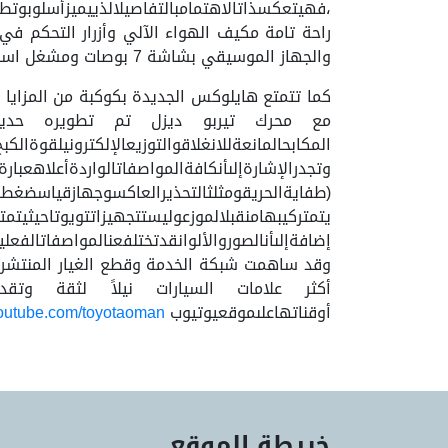
،فهيتعكسذاتالاهتمامبالتفاصيلالذييميزأسلوبوتطع
راحة تامة مكيف الهواء الآلي وأزرار التحكم في
والجهاز الموسيقي بشاشة 7 بوصات ومشغل اسطوانات دي في دي وغيرها من المزايا.
المكابحالمانعةللانغلاقوالتوزيعالإلكترونيلق
وتجدرالإشارةإلىأنكافةالمواصفاتالواردةأعلاهعبارة
(طفايةالحريقومثلثالتحذيرالعاكسوجهازقياسضغطال
يتمتركيبهامنقبلالموزعوليستتجهيزاتتويوتاحيثيتم
إضافةإلىأنالصوروالألوانقدتختلفعنالمواصفاتالفعل
وقد ساهمت شبكة الخدمة وقطع الغيار المنتشرة 
أكثر علامات السيارات نيلاً لثقة وتقدير الزب
أوقناتهاعلىموقعيوتيوب
utube.com/toyotaoman
خريطة الموقع