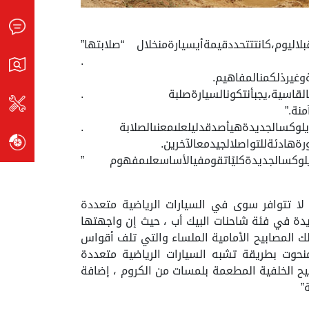
وم،كانتتتحددقيمةأيسيارةمنخلال “صلابتها”
كلجذريفيمفهومالصلابة .
ةوغيرذلكمنالمفاهيم.
لطريقالقاسية،يجبأنتكونالسيارةصلبة .
نة.”
لوكسالجديدةهيأصدقدليلعلىمعنىالصلابة .
هادئةللتواصلالجيدمعالآخرين.
هايلوكسالجديدةكليًاتقومفيالأساسعلىمفهوم ”
احة والتي لا تتوافر سوى في السيارات الرياضية متعددة
دة في فئة شاحنات البيك أب ، حيث إن واجهتها
ذلك المصابيح الأمامية الملساء والتي تلف أقواس
منحوت بطريقة تشبه السيارات الرياضية متعددة
ابيح الخلفية المطعمة بلمسات من الكروم ، إضافة
”