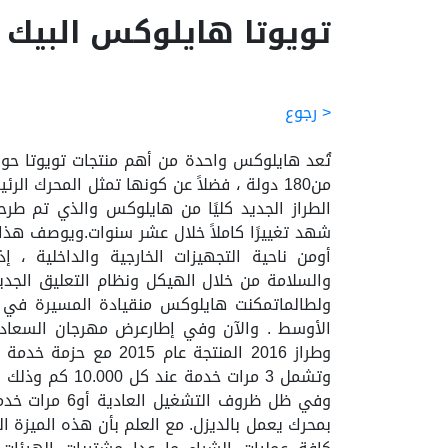
تويوتا هايلوكس البيك أب
< رجوع
تُعد هايلوكس واحدة من أهم منتجات تويوتا حول
من180 دولة ، فضلاً عن كونها تمثل المحرك الر
الطراز الجديد كليًا من هايلوكس والذي تم طر
شهد تغييرًا كاملاً خلال عشر سنوات.ويوصف هذا 
أومن ناحية التجهيزات الخارجية والداخلية ، إ
والسلامة من خلال الهيكل ونظام التعليق الجديد
ولطالماتمكنت هايلوكس منقيادة المسيرة في 
وتشمل 3 مرات خدمة