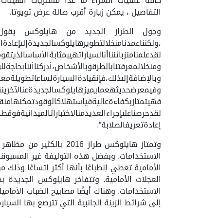
كافة عمليات الشراء ما عدا مشتريات الهيئات 
التفاصيل ، يمكن زيارة أقرب صالة عرض تويوتا.
وحول الطراز الجديد من هايلوكس يقول أوسام
،ولكنناعمدنامنخلالتطوير
لقدعلمنامنزبائنناأنالسياراتهيبمثابةالأساسالذيتق
ومنخلالمعرفتنابالطرقوبالأشخاص،أدركنا
وبالإضافةإلىذلك،فإنقيادةالسيارةلساعاتطويلةمعال
وفيمعرضحديثهعمايميزهايلوكسالجديدةعنالآ
فهيتمتازبكفاءةعاليةفياستهلاكالوقودتمكنهامنق
لقدحرصناعلىإجراءالعديدمنالاختباراتالميداني
إعادةتعريفالصلابة”.
وتمتاز هايلوكس طراز 16
الاستخدامات. وبفضل هذه التوليفة غير المسبوق
الأمامية تعطي إنطباعًا بأنها أكثر إتساعًا وذلك
العجلات الأمامية. وتتفاخر هايلوكس الجديدة ب
الاستخدامات. وهناك أيضًا مصابيح الضباب الأمامي
إلى شرائط الزينة الجانبية التي تترصع بها السيا