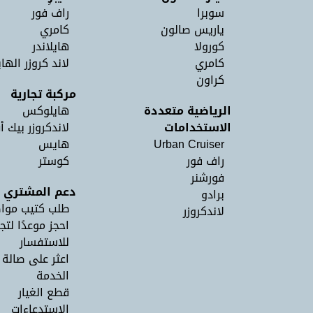
سوبرا
راف فور
ياريس صالون
كامري
كورولا
هايلاندر
كامري
لاند كروزر الهاي
كراون
مركبة تجارية
الرياضية متعددة
هايلوكس
الاستخدامات
لاندكروزر بيك أ
Urban Cruiser
هايس
راف فور
كوستر
فورشنر
دعم المشتري
برادو
طلب كتيب موا
لاندكروزر
احجز موعدًا لتج
للاستفسار
اعثر على صالة
الخدمة
قطع الغيار
الاستدعاءات