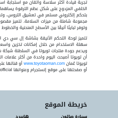
تجربة قيادة أكثر سلاسة واتقان مع استجابة است
بتحكم إلكتروني مستمر في تعشيق التروس، وتفي ا
مجموعة شاملة من ميزات السلامة. تتميز مقصورة
وتوفر تباينًا أنيقًا بين الأسطح المنحنية والخطوط
سهلة الاستخدام من خلال إمكانات تخزين واسعة
ويدعم جودة منتجات تويوتا في السلطنة شبكة شر
أن تويوتا أصبحت اليوم واحدة من أكثر علامات الس
تويوتا عُمان
www.toyotaoman.com
أو قناتها عل
أو صفحتها على موقع إنستجرام وعنوانها Instagram.com/toyotaomanofficial/
خريطة الموقع
سيارة صالون
هايبرِد