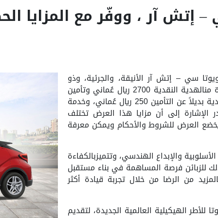
 إتش آر ، ووفّر مع المزايا الح
يوتا سي – إتش آر الأنيقة، والجرئية، وذو
الكفاءة الرائعة في استهلاك الوقود الاستفادة منالهدية النقدية 2700 ريال عُماني وتأمين
شامل(داخل عُمان) لمدة سنة واحدة أو هدية نقدية بديلاً عن التأمين 250 ريال عُماني، وخدمة
 أسبق)، وتجدر الإشارة إلى أن مزايا هذا العرض تختلف
ويخضع العرض للشروط والأحكام ويمكن معرفة
لأسلوبية والإبداع الهندسي، وتتميزبالكفاءة
عدل 23.9 كم ، متيحة بذلك للزبائن فرصة المساهمة في بناء مستقبل
مزيد من الرضا من خلال تجربة قيادة أكثر
 للأطر الهيكيلية العالمية الجديدة، لتقديم