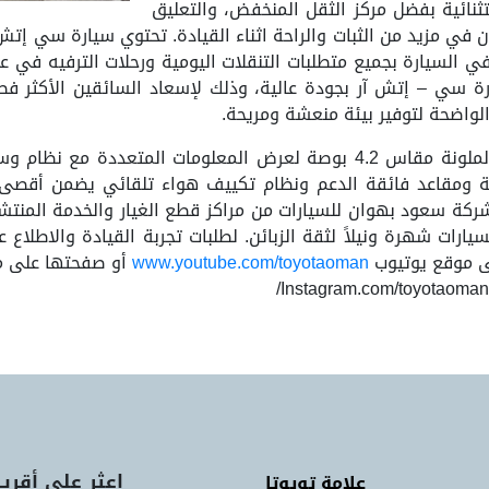
ثنائية بفضل مركز الثقل المنخفض، والتعليق
لسيارة بجميع متطلبات التنقلات اليومية ورحلات الترفيه في عطل
 سي – إتش آر بجودة عالية، وذلك لإسعاد السائقين الأكثر فطنة
 الواضحة لتوفير بيئة منعشة ومريحة.
تتميز لوحة التحكم الأنيقة بشاشة إل سي دي الملونة مقاس 4.2 بوصة لعرض ا
 ومقاعد فائقة الدعم ونظام تكييف هواء تلقائي يضمن أقصى در
كة سعود بهوان للسيارات من مراكز قطع الغيار والخدمة المنتش
يارات شهرة ونيلاً لثقة الزبائن. لطلبات تجربة القيادة والاطلاع 
ى موقع يوتيوب
www.youtube.com/toyotaoman
أو صفحتها على 
اعثر على أقرب
علامة تويوتا