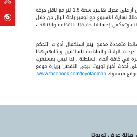
الخلفي المزدوج على شكل عظم الترقوة يساهمان في مزيد من الثبات والراحة اثناء القيادة. تحتوي سيارة سي إتش آر على محرك هايبرد سعة 1.8 لتر مع ناقل حركة
ة نهاية الأسبوع مع توفير راحة البال من خلال
،وتعكس إحساسًا حقيقيًا بالفخامة والأناقة ،
لمعلومات المتعددة مع نظام وسائط متعددة مدمج. يتم استكمال أدوات التحكم
جات الراحة والملائمة للسائقين وركابهم.هذا
رة في كافة أنحاء السلطنة ، لذا ليس بمستغرب
على أحدث أخبار تويوتا يرجى التفضل بزيارة موقع
موقع فيسبوك
www.facebook.com/toyotaoman
 صالة عرض تويوتا