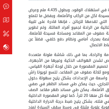
ذي 5 سرعات أو بناقل حركة أوتوماتيكي متطور ذي 4 سرعات، وذلك من أجل توفير تجربة نقل سلسة مع كفاءة عالية في استهلاك الوقود. وبطول 4.435 ملم وعرض
معمساحة فسيحة لكل من الركاب والأمتعة. وبفضل ما تتمتع
لتي تقدمها للزبائن ، فإنها قادرة على تلبية
ة من الراحة لجميع أفراد العائلة. وتم تطوير
ثلاثة صفوف من المقاعد ومساحة فسيحة للأمتعة.
تمادها على منصة بمحرك أمامي ونظام دفع خلفي، فضلاً عن
ط الاتصال.
ءمة والراحة، بما في ذلك شاشة ملونة متعددة
 لشحن الهواتف الذكية وغيرها من الأجهزة،
قي على تصميم المقصورة من خلال لوحة أجهزة القياس،
ومع ثلاثة صفوف من المقاعد، تتسع تويوتا راش
قة واسعة من الإعدادات بشكل يتيح سهولة دخول
أو التجاري، حيث يمكن طي مساند الظهر في صفي
ندوق الأمتعة، يمكن طي مساند ظهر مقاعد الصف
الثالث وقلبها إلى الأمام. وحتى عند إشغال جميع المقاعد، يمكن لصندوق الأمتعة استيعاب أربع قوارير ماء كبيرة سعة كل منها 20 لتراً. كما توفر المقصورة الداخلية
في فئته، بشكل يتيح ضبط درجة الحرارة الداخلية
ت تهوية علوية مثبتة في وسط سقف السيارة لمنح