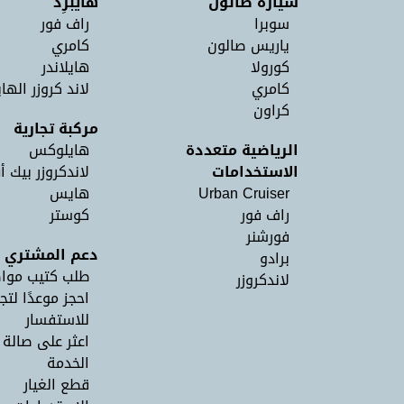
سيارة صالون
هايبرِد
سوبرا
راف فور
ياريس صالون
كامري
كورولا
هايلاندر
كامري
لاند كروزر الهاي
كراون
مركبة تجارية
الرياضية متعددة
هايلوكس
الاستخدامات
لاندكروزر بيك أ
Urban Cruiser
هايس
راف فور
كوستر
فورشنر
دعم المشتري
برادو
طلب كتيب موا
لاندكروزر
احجز موعدًا لتج
للاستفسار
اعثر على صالة
الخدمة
قطع الغيار