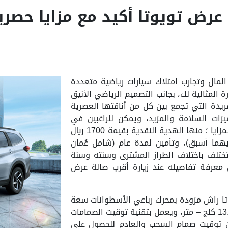
رض تويوتا أكيد مع مزايا حصري
المال وتجارب امتلاك سيارات رياضية متعددة
 المثالية لك، بجانب التصميم الرياضي الأنيق
يدة التي تجمع بين كل من أناقتها العصرية
يزات السلامة والمزيد، ويمكن للراغبين في
اقتناء تويوتا راش الحصول عليها مع العديد من المزايا ؛ منها الهدية النقدية بقيمة 1700 ريال
لخدمة لمدة 3 سنوات / 30.000كم (أيهما أسبق)، وتأمين لمدة عام (شامل عُمان
تختلف باختلاف الطراز المشترى وسنته وسنة
معرفة تفاصيله عند زيارة أقرب صالة عرض
يوتا راش مزودة بمحرك رباعي الأسطوانات سعة
1.5 لتر يولد قوة 103 حصان وعزم دوران أقصى 13.9 كلج – متر، ويعمل بتقنية توقيت الصمامات
ن توقيت صمام السحب والعادم للحصول على