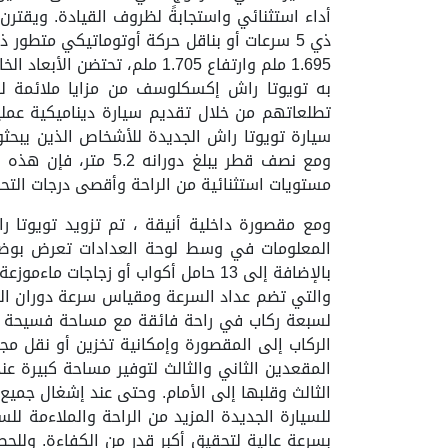
أداء استثنائي واستجابةً لظروف القيادة. ويقترن
1.695 ملم وارتفاع 1.705 مل
به تويوتا راش إكسكلوسف من مزايا ملائمة للاس
تطلعاتهم من خلال تقديم سيارة ديناميكية عملي
سيارة تويوتا راش الجديدة للأشخاص الذين يبحثو
ومع نصف قطر يبلغ د
مستويات استثنائية من الراحة وأقصى درجات التح
ومع مقصورة داخلية أنيقة ، تم تزويد تويوتا 
المعلومات في وسط لوحة العدادات تعرض بوضو
بالإضافة إلى 13 حامل أكواب أو زجا
والتي تضم عداد السرعة ومقياس سرعة دوران الم
لسبعة ركاب في راحة فائقة مع مساحة فسيحة للأ
الركاب إلى المقصورة وإمكانية تخزين أو نقل م
المقعدين الثاني والثالث لتوفير مساحة كبيرة 
للسيارة الجديدة المزيد من الراحة والملاءمة لل
بسرعة عالية لتحقيق أكبر قدر من الكفاءة. وللح