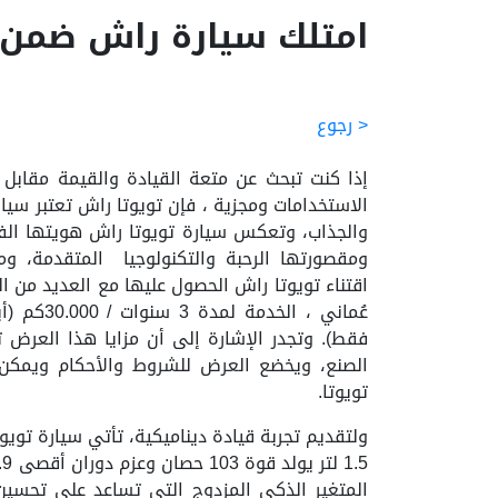
امتلك سيارة راش ضمن ع
< رجوع
إذا كنت تبحث عن متعة القيادة والقيمة مقابل 
الاستخدامات ومجزية ، فإن تويوتا راش تعتبر سيارة
والجذاب، وتعكس سيارة تويوتا راش هويتها الفر
ومقصورتها الرحبة والتكنولوجيا المتقدمة، وم
عُماني ، ا
فقط). وتجدر الإشارة إلى أن مزايا هذا العرض 
الصنع، ويخضع العرض للشروط والأحكام ويمكن 
تويوتا.
ولتقديم تجربة قيادة ديناميكية، تأتي سيارة تو
المتغير الذكي المزدوج التي تساعد على تحسي