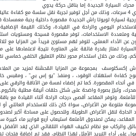
 محرك السيارة الجديدة إما بناقل حركة يدوي
م، تحتضن الأبعاد الخارجية لسيارة تويوتا راش الجديدة مقصورة داخلية رحبة 
تخدام اليومي والراحة في القيادة، وكذلك القيمة الإضافية ا
ة ومتعددة الاستخدامات، توفر مقصورة فسيحة ومستويات استثنائي
ن عن الأداء العملي، لتوفر لهم مستوىً فريداً من المزايا مع 
ورانه 5.2 متر، فإن هذه السيارة تمتاز بقدرة فائقة على المناورة نتيجة لاع
كم، وذلك من خلال استخدام محور نظام التعليق الخلفي خماسي نقا
راش إكسكلوسف بمجموعة من المزايا المُحسَّنة لمزيد من الملا
ح كفاءة استهلاك الوقود، ، ومنفذ "يو إس بي" ، ومقبس خاص
جات ماءموزعة في أنحاء المقصورة. كما تم إضفاء لمسة من الأناقة والر
حرك، وتَبرُز بصورة واضحة على شكل حلقات أنيقة مطلية بالكروم.
متعة. وتوفر المقاعد أقصى درجات الراحة أثناء القيادة مع با
جموعة متنوعة من الأغراض، سواءً كان ذلك للاستخدام العائلي 
عند الحاجة لنقل الأغراض الطويلة. وللحصول على مساحة أكبر لص
سائق والركاب مع نظام تكييف الهواء التلقائي الذي يُعَد الأفضل 
صول على أداء التبريد الأمثل لهذا النظام، فقد تم إضافة فتحا