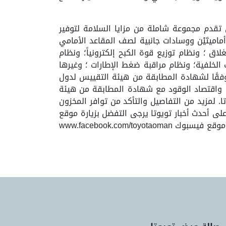
قدم مجموعة شاملة من مزايا السلامة لتوفير
وتضم وسادتَيْن أماميتَيْن ووسادات جانبية لصف المقاعد الأمامي
لاق ؛ ونظام توزيع قوة الكبح إلكترونياً؛ ونظام
لخلفية؛ ونظام مراقبة ضغط الإطارات ؛ وغيرها
 وفقًا لشهادة المطابقة من هيئة التقييس لدول
ها واقتصاد الوقود مع شهادة المطابقة من هيئة
 لمزيد من التفاصيل والتأكد من توافر المخزون
على أحدث أخبار تويوتا يرجى التفضل بزيارة موقع
تويوتا عُمان www.toyotaoman.com أو قناتها على موقع يوتيوب www.youtube.com/toyotaoman أو صفحتها على موقع فيسبوك www.facebook.com/toyotaoman