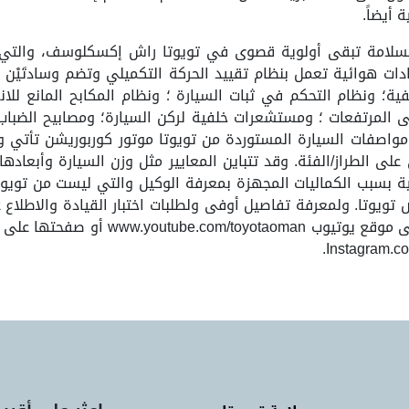
 أيضاً.
السلامة تبقى أولوية قصوى في تويوتا راش إكسكلوسف، والتي ت
رجات الحماية للركاب، بما في ذلك 6 وسادات هوائية تعمل بنظام تقييد الحركة التكميلي 
ة؛ ونظام التحكم في ثبات السيارة ؛ ونظام المكابح المانع للانغ
المرتفعات ؛ ومستشعرات خلفية لركن السيارة؛ ومصابيح الضباب ا
ن مواصفات السيارة المستوردة من تويوتا موتور كوربوريشن تأتي
على الطراز/الفئة. وقد تتباين المعايير مثل وزن السيارة وأبعاد
ة بسبب الكماليات المجهزة بمعرفة الوكيل والتي ليست من تويوتا.
 تويوتا. ولمعرفة تفاصيل أوفى ولطلبات اختبار القيادة والاطلاع 