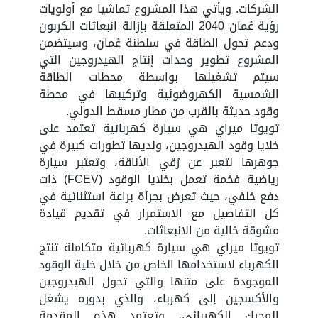
الشركات. ويأتي هذا المشروع تماشيا مع أولويات
رؤية عُمان 2040 المتعلقة بإزالة انبعاثات الكربون
ودعم تحول الطاقة في سلطنة عُمان، وسيتضمن
المشروع تطوير وحدات إنتاج الهيدروجين التي
سيتم تشغيلها بواسطة محطات الطاقة
الشمسية الكهروضوئية وتركيبها في محطة
وقود حديثة بالقرب من مطار مسقط الدولي.
تويوتا ميراي هي سيارة كهربائية تعتمد على
خلايا وقود الهيدروجين، ولديها تطورات كبيرة في
جوهرها لتعبر عن رُقي الأناقة، وتعتبر سيارة
رياضية فخمة تعمل بخلايا الوقود (FCEV) ذات
دفع خلفي، حيث تعرض بجرأة براعة استثنائية في
كل التفاصيل مع الاستمرار في تقديم قيادة
مشوقة خالية من الانبعاثات.
تويوتا ميراي هي سيارة كهربائية متكاملة تنتج
الكهرباء لاستخدامها الخاص من خلال خلية الوقود
الموجودة على متنها والتي تحول الهيدروجين
والأكسجين إلى كهرباء، والذي بدوره يشغل
المحرك الكهربائي، وتعتمد هذه المقدمة