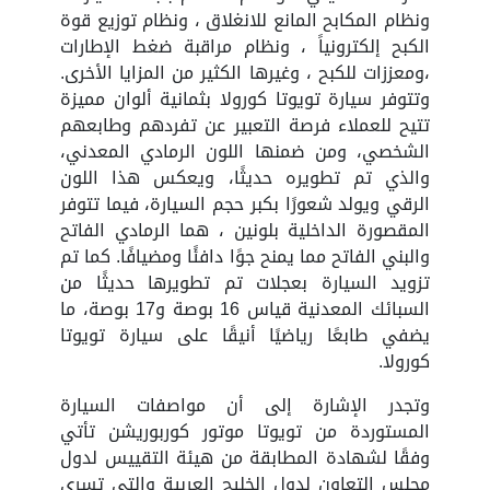
ونظام المكابح المانع للانغلاق ، ونظام توزيع قوة
الكبح إلكترونياً ، ونظام مراقبة ضغط الإطارات
،ومعززات للكبح ، وغيرها الكثير من المزايا الأخرى.
وتتوفر سيارة تويوتا كورولا بثمانية ألوان مميزة
تتيح للعملاء فرصة التعبير عن تفردهم وطابعهم
الشخصي، ومن ضمنها اللون الرمادي المعدني،
والذي تم تطويره حديثًا، ويعكس هذا اللون
الرقي ويولد شعورًا بكبر حجم السيارة، فيما تتوفر
المقصورة الداخلية بلونين ، هما الرمادي الفاتح
والبني الفاتح مما يمنح جوًا دافئًا ومضيافًا. كما تم
تزويد السيارة بعجلات تم تطويرها حديثًا من
السبائك المعدنية قياس 16 بوصة و17 بوصة، ما
يضفي طابعًا رياضيًا أنيقًا على سيارة تويوتا
كورولا.
وتجدر الإشارة إلى أن مواصفات السيارة
المستوردة من تويوتا موتور كوربوريشن تأتي
وفقًا لشهادة المطابقة من هيئة التقييس لدول
مجلس التعاون لدول الخليج العربية والتي تسري