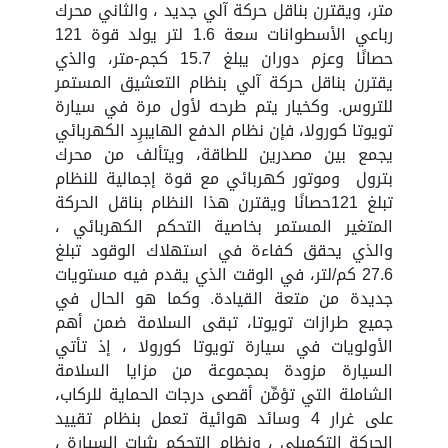
متر، ويقترن بناقل حركة آلي جديد ، والثاني محرك
رباعي الأسطوانات سعة 1.6 لتر يولد قوة 121
حصانًا وعزم دوران يبلغ 15.7 كجم-متر، والذي
يقترن بناقل حركة آلي بنظام التعشيق المستمر
للتروس. وكخيار يتم طرحه لأول مرة في سيارة
تويوتا كورولا، فإن نظام الدفع الهايبرِد الكهربائي
يجمع بين مصدرين للطاقة، ويتألف من محرك
بترول وموتور كهربائي مع قوة إجمالية للنظام
تبلغ 121حصانًا ويقترن هذا النظام بناقل الحركة
المتغير المستمر بخاصية التحكم الكهربائي ،
والذي يحقق كفاءة في استهلاك الوقود تبلغ
27.6 كم/لتر، في الوقت الذي يقدم فيه مستويات
جديدة من متعة القيادة. وكما هو الحال في
جميع طرازات تويوتا، تبقى السلامة ضمن أهم
الأولويات في سيارة تويوتا كورولا ، إذ تأتي
السيارة مزودة بمجموعة من مزايا السلامة
الشاملة التي تؤمِّن أقصى درجات الحماية للركاب،
على غرار 4 وسائد هوائية تعمل بنظام تقييد
الحركة التكميلي ، ونظام التحكم بثبات السيارة ،