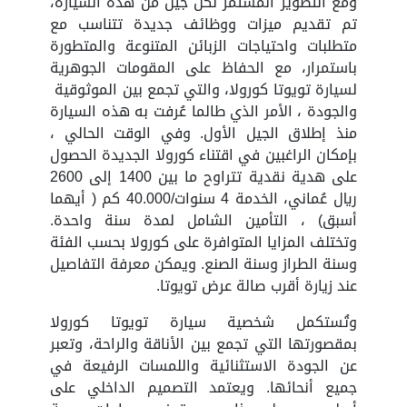
ومع التطوير المستمر لكل جيل من هذه السيارة،
تم تقديم ميزات ووظائف جديدة تتناسب مع
متطلبات واحتياجات الزبائن المتنوعة والمتطورة
باستمرار، مع الحفاظ على المقومات الجوهرية
لسيارة تويوتا كورولا، والتي تجمع بين الموثوقية
والجودة ، الأمر الذي طالما عُرفت به هذه السيارة
منذ إطلاق الجيل الأول. وفي الوقت الحالي ،
بإمكان الراغبين في اقتناء كورولا الجديدة الحصول
على هدية نقدية تتراوح ما بين 1400 إلى 2600
ريال عُماني، الخدمة 4 سنوات/40.000 كم ( أيهما
أسبق) ، التأمين الشامل لمدة سنة واحدة.
وتختلف المزايا المتوافرة على كورولا بحسب الفئة
وسنة الطراز وسنة الصنع. ويمكن معرفة التفاصيل
عند زيارة أقرب صالة عرض تويوتا.
وتُستكمل شخصية سيارة تويوتا كورولا
بمقصورتها التي تجمع بين الأناقة والراحة، وتعبر
عن الجودة الاستثنائية واللمسات الرفيعة في
جميع أنحائها. ويعتمد التصميم الداخلي على