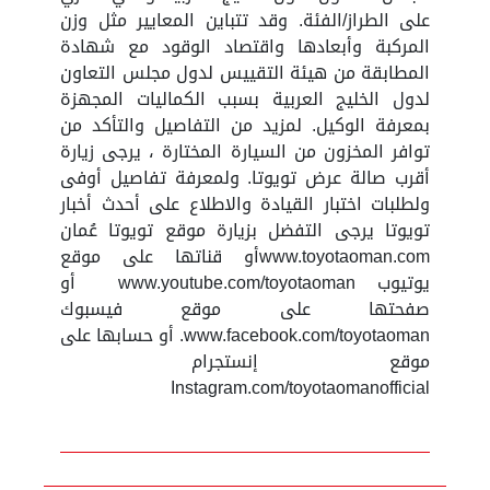
على الطراز/الفئة. وقد تتباين المعايير مثل وزن
المركبة وأبعادها واقتصاد الوقود مع شهادة
المطابقة من هيئة التقييس لدول مجلس التعاون
لدول الخليج العربية بسبب الكماليات المجهزة
بمعرفة الوكيل. لمزيد من التفاصيل والتأكد من
توافر المخزون من السيارة المختارة ، يرجى زيارة
أقرب صالة عرض تويوتا. ولمعرفة تفاصيل أوفى
ولطلبات اختبار القيادة والاطلاع على أحدث أخبار
تويوتا يرجى التفضل بزيارة موقع تويوتا عُمان
www.toyotaoman.comأو قناتها على موقع
يوتيوب www.youtube.com/toyotaoman أو
صفحتها على موقع فيسبوك
www.facebook.com/toyotaoman. أو حسابها على
موقع إنستجرام
Instagram.com/toyotaomanofficial