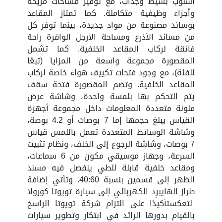
أسلوب بسيط وجذاب، مع توفير مساحات مريحة
وأجزاء وظيفية متكاملة. كما تمتاز المقاعد
بوسائد مصنوعة من مواد جديدة، بينما توفر كل
من مساند الأذرع ومساحة الأرجل الوافرة راحة
فائقة لركاب المقاعد الخلفية. كما تشمل
المقصورة مجموعة واسعة من المزايا (تبعًا
للفئة)، مع وجود فتحات تكييف هواء خاصة لركاب
المقاعد الخلفية. وتضم المقصورة فتحة سقف
يتم التحكم بها بلمسة واحدة، وشاشة عرض
ملونة متعددة المعلومات داخل مجموعة أجهزة
القياس يبلغ حجمها إما 7 بوصات أو 4.2 بوصة،
وشاشة الوسائط المتعددة تعمل باللمس قياس
7 بوصات، وشاشة الرجوع إلى الخلف، ونظام تثبيت
السرعة، وجهاز موسيقي مكون من 6 سماعات،
ومقاعد خلفية قابلة للطي ينفصل فيه مسند
الظهر إلى قسمين بنسبة 40:60. وتأتي إضافة
طراز الهايبرِد الكهربائي إلى سيارة تويوتا كورولا
لتعكستأكيدًا على التزام شركة تويوتا الراسخ
بالقيام بدورها الرائد في ابتكار وتطوير سيارات