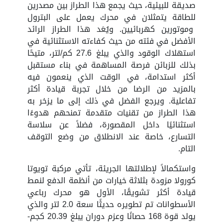
صديقة للبيئية، حيث يجمع هذا الطراز بين مصدرين
للطاقة يتمثلان في محرك يعمل على البترول
وموتورين كهربائيين. ويُعَد هذا الطراز الرائد
الأفضل في فئته من حيث كفاءته الاستثنائية في
استهلاك الوقود والذي يبلغ 27.6 كم/لتر، متيحًا
بذلك للزبائن فرصة المساهمة في بناء مستقبل
أكثر استدامة، في الوقت الذي ينعمون فيه
بالمزيد من الرضا من خلال تجربة قيادة أكثر
تفاعلية. ويرجع الفضل في ذلك إلى ما يزخر به
هذا الطراز من تقنيات متقدمة تمنحهم هدوءًا
استثنائيًا داخل المقصورة، فضلاً عن سلاسة
التسارع، خاصة عند الانطلاق من وضع التوقف
التام.
واستكمالاً لإطلالتها الجريئة، تأتي مركبة تويوتا
كورولا مزودة بثلاثة خيارات من أنظمة الدفع لنمط
قيادة أكثر تشويقًا، الأول هو محرك رباعي
الأسطوانات تم تطويره حديثًا سعة 2.0 لتر والذي
يولد قوة 168 حصانًا وعزم دوران يبلغ 20.39 كجم-