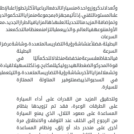
وتُعدلاندكروزرواحدةمنسياراتالدفعالرباعيالأكثرتطورًاعلىالإط
علىالمستوىالتقني،إذتأتيمجهزةبمجموعةمنمزاياالتحكموالدي
وتمإضافةالمزيدمنالتحديثاتعلىهذهالمزايافيالطرازالجديد،م
الأولمننوعهفيالعالم،والذييعملبالتزامنمعنظامالتحكمعند
السرعات
البطيئة،فضلاًعنشاشةرؤيةالتضاريسالمتعددة،وشاشةعرضزا
السرعة البطيئة
فيالحفاظعلىسرعةمنخفضةمنخلالالتحكمآليًا في
قوةالمحركوالضغطالهيدروليكيللمكابح،وذلكلتسهيلالقيادةعل
وتشملالمزاياالأخرىشاشةرؤيةالتضاريسالمتعددة،والتيتعملب
في السحبوالذييضمنتوفير المناولة الممتازة
للسيارة.
ولتحقيق المزيد من القدرات على أداء السيارة
على الطرقات الوعرة، فقد تم تزويدها بنظام
المساعدة على صعود التلال، الذي يمنع السيارة
من الرجوع إلى الخلف عند التوقف والانطلاق مرة
أخرى على منحدر حاد أو زلق، ونظام المساعدة