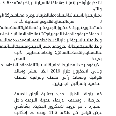
لاندكروزرأولطرازتمإنتاجهمنفئةالسياراتالرياضيةمتعددةالاست
والتي
تمتازبقدراتاستثنائيةللقيادةعلىالطرقاتالوعرة،معناقلحركةآل
8 سرعاتيمتازبالهدوءوانسيابيةالأداء.
كماتمتزويدتويوتالاندكروزرالجديدةبباقةمنتقنياتالسلامةالمت
للحدمنخطروقوعالحوادثالمروريةوتشتملنظامالأمانقبلالتصادمو
ونظامتثبيتالسرعةالراداريالذييحافظعلىمسافةمحددةمعالسيار
ونظامالتنبيهفيحالةالخروجعنالمسارالذييقومبتنبيهالسائقعند
عنالمساردونقصدمنالسائق؛ ونظامالمصابيح الآلية
بعيدة المدى
الذييقومبرصدالمصابيحالأماميةللسياراتالقادمةمنالاتجاهالم
وتأتي لاندكروزر طراز 2016 أيضًا بعشر وسائد
هوائية ومساند رأس نشطة ومراقبة للنقطة
المخفية بالمرآتين الجانبيتين.
كما يتوافر الطراز الجديد بعشرة ألوان للصبغة
الخارجية ، وبهدف الارتقاء بتجربة الترفيه داخل
السيارة ، تم تزويد لاندكروزر الجديدة بشاشتي
عرض قياس كل منهما 11.6 بوصة مع إمكانية