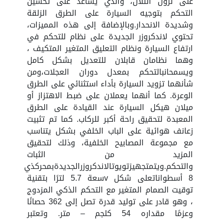
على نزول التلال، والذي يساعد على تحسين
التحكم بتوجيه السيارة على الطرق الزلقة
وشديدة الانحدار.وبالإضافة إلى هذه المميزات،
تحتوي لاندكروزر الجديدة على نظام للتحكم في
ارتفاع السيارة ونظام التعليق المتغير المتكيف ،
وهما نظامان قابلان للتعديل بشكل كامل
ويسمحانبالتحكم بمعدل دوران العجلات،ومن
شأنهما تزويد السيارة بأداء استثنائي على الطرق
الوعرة. كما أنهما يعملان على ضبط الاهتزاز أو
ميلان هيكل السيارة عند القيادة على الطرق
المعبدة لتحقيق راحة أكبر للركاب. كما تم تثبيت
زعانف هوائية على الباب الخلفي بشكل يتناسب
مع مجموعة المصابيح الخلفية، وذلك لتحقيق
المزيد من الثبات
والتحكم.ويتمتجهيزتويوتالاندكروزرالجديدةبمحركذي
8 أسطواناتعلى شكل vسعة 5.7 لترًا بتقنية
توقيت الصمام المتغير مع التحكم الذكي المزدوج
، وهو قادر على توليد قدرة تصل إلى 362 حصانًا
وعزمًا مقداره 54 كلجم – متر. وتعتبر