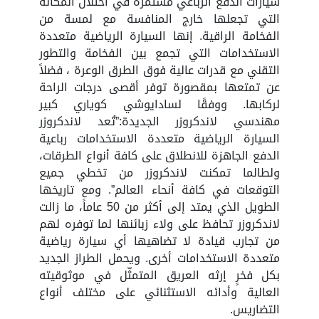
سيارات الدفع الرباعي مستمرة في احتلال المكانة
التي تجعلها خارج المنافسة مع لمسة من
الفخامة الراقية. إنها السيارة الرياضية متعددة
الاستخدامات التي تجمع بين الفخامة والتطور
التقني مع قدرات عالية فوق الطرق الوعرة ، فضلاً
عن تمتعها بمقصورة توفر أقصى درجات الراحة
لركابها. ووفقًا لسادايوشي كوياري كبير
مهندسي لاندكروزر الجديدة:”تُعد لاندكروزر
السيارة الرياضية متعددة الاستخدامات رباعية
الدفع الجاهزة للانطلاق على كافة أنواع الطرقات،
ولطالما تمكنت لاندكروزر من تخطي جميع
التوقعات في كافة أنحاء العالم”. ومع تاريخها
الطويل الذي يمتد إلى أكثر من 50 عاماً، ما زالت
لاندكروزر تحافظ على ولاء زبائنها لما توفره لهم
من تجارب قيادة لا تضاهيها أي سيارة رياضية
متعددة الاستخدامات أخرى. ويحمل الطراز الجديد
بكل فخرٍ إرثه العريق المتمثّل في موثوقيته
العالية وأدائه الاستثنائي على مختلف أنواع
التضاريس.