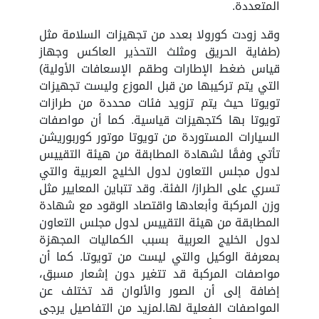
المتعددة.
وقد زودت كورولا بعدد من تجهيزات السلامة مثل
(طفاية الحريق ومثلث التحذير العاكس وجهاز
قياس ضغط الإطارات وطقم الإسعافات الأولية)
التي يتم تركيبها من قبل الموزع وليست تجهيزات
تويوتا حيث يتم تزويد فئات محددة من طرازات
تويوتا بها كتجهيزات قياسية. كما أن مواصفات
السيارات المستوردة من تويوتا موتور كوربوريشن
تأتي وفقًا لشهادة المطابقة من هيئة التقييس
لدول مجلس التعاون لدول الخليج العربية والتي
تسري على الطراز/ الفئة. وقد تتباين المعايير مثل
وزن المركبة وأبعادها واقتصاد الوقود مع شهادة
المطابقة من هيئة التقييس لدول مجلس التعاون
لدول الخليج العربية بسبب الكماليات المجهزة
بمعرفة الوكيل والتي ليست من تويوتا. كما أن
مواصفات المركبة قد تتغير دون إشعار مسبق،
إضافة إلى أن الصور والألوان قد تختلف عن
المواصفات الفعلية لها.لمزيد من التفاصيل يرجى