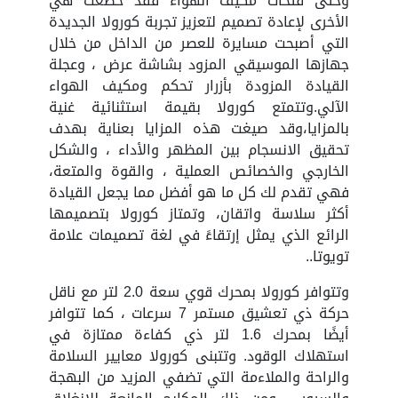
وحتى فتحات مكيف الهواء فقد خضعت هي
الأخرى لإعادة تصميم لتعزيز تجربة كورولا الجديدة
التي أصبحت مسايرة للعصر من الداخل من خلال
جهازها الموسيقي المزود بشاشة عرض ، وعجلة
القيادة المزودة بأزرار تحكم ومكيف الهواء
الآلي.وتتمتع كورولا بقيمة استثنائية غنية
بالمزايا،وقد صيغت هذه المزايا بعناية بهدف
تحقيق الانسجام بين المظهر والأداء ، والشكل
الخارجي والخصائص العملية ، والقوة والمتعة،
فهي تقدم لك كل ما هو أفضل مما يجعل القيادة
أكثر سلاسة واتقان، وتمتاز كورولا بتصميمها
الرائع الذي يمثل إرتقاءً في لغة تصميمات علامة
تويوتا..
وتتوافر كورولا بمحرك قوي سعة 2.0 لتر مع ناقل
حركة ذي تعشيق مستمر 7 سرعات ، كما تتوافر
أيضًا بمحرك 1.6 لتر ذي كفاءة ممتازة في
استهلاك الوقود. وتتبنى كورولا معايير السلامة
والراحة والملاءمة التي تضفي المزيد من البهجة