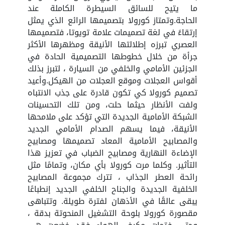
ما يتيح للسائق السيطرة الكاملة عند
الحاجة.وتمتاز كورولا بتصميمها الرائع الذي يمثل
إرتقاءً في لغة تصميمات علامة تويوتا، فتصميمها
العصري تبرزه إطلالتها الأنيقة ومظهرها الأكثر
جرأة من خلال خطوطها التصميمية الحادة في
الجزئين الأمامي والخلفي من السيارة ، لتبرز بذلك
أقواس العجلات وموقع العجلات من الهيكل.وأعيد
تصميم كورولا كي تكون قادرة على جذب الانتباه
ولفت الأنظار حيثما حلت، ومن تلك التحسينات
الشبكة الأمامية الجديدة التي تؤكد على ملامحها
الأنيقة، فيما يسهم الصدام الأمامي الجديد
والمصابيح الأمامية المعاد تصميمها ومصابيح
الإضاءة النهارية ومصابيح الضباب في تعزيز هذا
التأثير. وكلما مرت كورولا بأي مكان، وتمامًا مثل
رائحة العطر الجذاب ، تترك مجموعة المصابيح
الخلفية الجديدة والجناح الخلفي الجديد إنطباعًا
يبقى عالقًا في الأذهان لفترة طويلة. وتتباهى
مقصورة كورولا بلوحة التشغيل المنحوتة بدقة ،