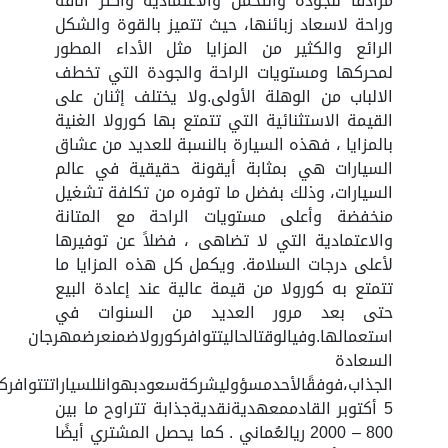
مرادفًا للجودة والتحمل والاعتمادية وأكثر أناقة
وراحة لاسعاد زبائنها، حيث تتميز بالقوة والشكل
الرائع والكثير من المزايا مثل الأداء المطور
لمحركها ومستويات الراحة والجودة التي تخطف
الالباب من الوهلة الأولى.ولا يختلف إثنان على
القيمة الاستثنائية التي تتمتع بها كورولا الغنية
بالمزايا ، فهذه السيارة بالنسبة للعديد من عشاق
السيارات هي بمثابة أيقونة حقيقية في عالم
السيارات، وذلك بفضل ما توفره من تكلفة تشغيل
منخفضة وأعلى مستويات الراحة مع المتانة
والاعتمادية التي لا تضاهى ، فضلاً عن توفيرها
لأعلى درجات السلامة. ويكمل كل هذه المزايا ما
تتمتع به كورولا من قيمة عالية عند إعادة البيع
حتى بعد مرور العديد من السنوات في
استعمالها.وفيالوقتالحاليتتوافركورولاضمنعرضمهرجان
السعادة
الجذاب،فوفقًالأحدمسؤوليشركةسعودبهوانللسياراتتتوافرك
5 أكتوبر القادممعهديةنقديةجذابة تتراوح ما بين
800 – 2000 ريالعُماني . كما يحصل المشتري أيضًا