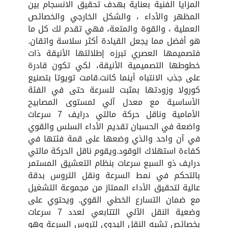
المزايا الفنية بعناية بهدف تحقيق الانسجام بين
المظهر والأداء ، والشكل الخارجي والخصائص
العملية ، والقوة والمتعة، فهي تقدم لك كل ما
هو أفضل مما يجعل القيادة أكثر سلاسة واتقان.
فتصميمها العصري تبرزه إطلالتها الأنيقة ذات
خطوطها التصميمية الأنيقة، لكي تكون قادرة
على جذب الانتباه أينما كانت.قامت تويوتا بتصنيع
كورولا وزودتها بمثبت للسرعة حتى في الفئة
الأساسية مع معدل آلي لمستوى المصابيح
الأمامية وناقل حركة مالتي درايف 7 سرعات
واضعة في الحسبان تقديم الأداء السلس والقوي
في آن واحد والذي وضعها على قمة فئتها في
كفاءة استهلاك الوقود.ويقوم ناقل الحركة مالتي
درايف ذو السبع سرعات بنظام التعشيق المستمر
بالتحكم في نمط السرعة ونقل التروس بدقة
عالية لتحقيق الأداء الممتاز من مجموعة التشغيل
مع ضمان التسارع الخطي القوي. ويحتوي على
وضعية النقل الآلي التتابعي لعدد 7 سرعات
بخصائص تشبه النقل اليدوي لتروس السرعة وهو