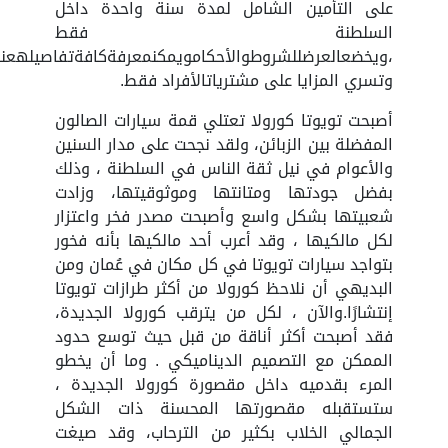
على التأمين الشامل لمدة سنة واحدة داخل
السلطنة فقط
،ويخضعالعرضللشروطوالأحكامويمكنمعرفةكافةتفاصيلهعندزي
وتسري المزايا على مشترياتالأفراد فقط.
أصبحت تويوتا كورولا تعتلي قمة سيارات الصالون
المفضلة بين الزبائن، ولقد نجحت على مدار السنين
والأعوام في نيل ثقة الناس في السلطنة ، وذلك
بفضل جودتها ومتانتها وموثوقيتها، وزادت
شعبيتها بشكل واسع وأصبحت مصدر فخر واعتزار
لكل مالكيها ، وقد أعرب أحد مالكيها بأنه فخور
بتواجد سيارات تويوتا في كل مكان في عُمان ومن
البديهي أن نلاحظ كورولا من أكثر طرازات تويوتا
إنتشارًا.والآن ، لكل من يترقب كورولا الجديدة،
فقد أصبحت أكثر أناقة من قبل حيث توسع حدود
الممكن مع التصميم الديناميكي . وما أن يخطو
المرء بقدميه داخل مقصورة كورولا الجديدة ،
ستستقبله مقصورتها المحسنة ذات الشكل
الجمالي الخلاب بكثير من الترحاب، وقد صيغت