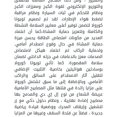
والسرور ، ومن ذلك المكابح المانعة للانغلاق
والتوزيع الإلكتروني لقوة الكبح ومعززات الكبح
ونظام للتحكم في ثبات السيارة ونظام مراقبة
لضغط هواء الإطارات. لقد تم تصميم تويوتا
كورولا لتضمن توفير أعلى معايير السلامة النشطة
والكامنة ولتعزيز حماية المشاة.كما أن اعتماد
العديد من مكونات امتصاص الطاقة يحسن ميزة
حماية المشاة في حال وقوع اصطدام أمامي.
ولحماية الركاب تم اعتماد هيكل لامتصاص
الصدمات معزز بالدعامات في جزئه الداخلي لضمان
سلامة المقصورة. كما تأتي تويوتا كورولا
بوسادتين هوائيتين بخاصية التثبيت الإضافي
لتقليل آثار الاصطدام على السائق والراكب
الأمامي. وبالإضافة إلى ما سبق تشتمل كورولا
على مزايا رائدة في فئتها مثل المصابيح الأمامية
عريضة الشعاع من نوع إل إي دي والمدمج بها
مصابيح إضاءة نهارية ، ونظام دخول ذكي مع زر
لتشغيل وإيقاف المحرك ووضعية قيادة رياضية
جديدة ، فضلاً عن فتحة السقف وغيرها من المزايا