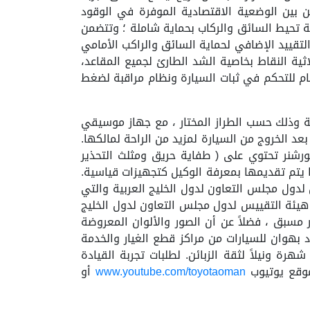
ن بين الوضعية الاقتصادية الموفرة في الوقود
امة تحيط السائق والركاب بحماية شاملة ؛ وتتضمن
التقييد الإضافي لحماية السائق والراكب الأمامي
اثية النقاط بخاصية الشد الطارئ لجميع المقاعد،
ام للتحكم في ثبات السيارة ونظام مراقبة لضغط
لمنيوم قياس 18 بوصة مع إطارات للطرق السريعة وذلك حسب الطراز المختار ، مع جهاز موسيقي
طريق بعد الخروج من السيارة لمزيد من الراحة لمالكها.
ورشنر تحتوي على ( طفاية حريق ومثلث التحذير
يتم تقديمها بمعرفة الوكيل كتجهيزات قياسية.
لدول مجلس التعاون لدول الخليج العربية والتي
ن هيئة التقييس لدول مجلس التعاون لدول الخليج
 مسبق ، فضلاً عن أن الصور والألوان المعروضة
بهوان للسيارات من مراكز قطع الغيار والخدمة
ة ونيلاً لثقة الزبائن. لطلبات تجربة القيادة
وقع يوتيوب
www.youtube.com/toyotaoman
أو