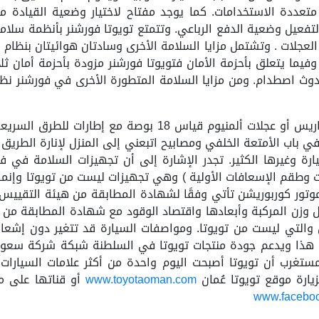
متعددة الاستخدامات. كما يوجد مفتاح لاختيار وضعية القيادة م
ا لتفعيل وضعية الدفع الرباعي. وتتمتع تويوتا فورشنر بأنظمة سل
 العجلات . وتشتمل مزايا السلامة الأخرى وسادتان هوائيتان بنظام 
فيما يتعلق بأحزمة الأمان فتويوتا فورشنر مزودة بأحزمة أمان ثل
دوث اصطدام. ومن مزايا السلامة المتطورة الأخرى في فورشنر نظ
وتأتي فورشنر بإطارات قياس 17 بوصة لكل التضاريس أو عجلات أ
تحكم كهربائي في باب الأمتعة الخلفي ومصابيح اتبعني إلى المنزل لإنارة ال
 وغيرها الكثير. تجدر الإشارة إلى أن تجهيزات السلامة في ف
وطقم الإسعافات الأولية ) وهي تجهيزات ليست من تويوتا وإنما 
وتور كوربوريشن تأتي وفقًا لشهادة المطابقة من هيئة التقييس 
مثل وزن المركبة وأبعادها واقتصاد الوقود مع شهادة المطابقة م
 والتي ليست من تويوتا. ومواصفات السيارة قد تتغير دون إشعار
 هذا ويدعم جودة منتجات تويوتا في السلطنة شبكة شركة سعود 
تغرب أن تويوتا أصبحت اليوم واحدة من أكثر علامات السيارات شهر
يارة موقع تويوتا عُمان
www.toyotaoman.com
أو قناتها على م
www.faceboo