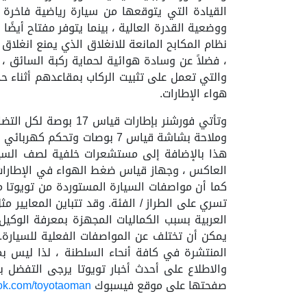
القيادة التي يتوقعها من سيارة رياضية فاخرة 
ووضعية القدرة العالية ، بينما يتوفر مفتاح أيضً
نظام المكابح المانعة للانغلاق الذي يمنع انغلاق
، فضلاً عن وسادة هوائية لحماية ركبة السائق ، و
والتي تعمل على تثبيت الركاب بمقاعدهم أثناء ح
هواء الإطارات.
وملاحة بشاشة قياس 7 بوصات و
هذا بالإضافة إلى مستشعرات خلفية لصف السيارة
العاكس ، وجهاز قياس ضغط الهواء في الإطارات 
كما أن مواصفات السيارة المستوردة من تويوتا م
تسري على الطراز / الفئة. وقد تتباين المعايير 
العربية بسبب الكماليات المجهزة بمعرفة الوكيل
يمكن أن تختلف عن المواصفات الفعلية للسيارة.
المنتشرة في كافة أنحاء السلطنة ، لذا ليس بمس
والاطلاع على أحدث أخبار تويوتا يرجى التفضل بز
صفحتها على موقع فيسبوك
k.com/toyotaoman