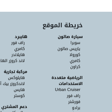
خريطة الموقع
سيارة صالون
هايبرِد
سوبرا
راف فور
ياريس صالون
كامري
كورولا
هايلاندر
كامري
لاند كروزر الهاي
كراون
مركبة تجارية
الرياضية متعددة
هايلوكس
الاستخدامات
لاندكروزر بيك أ
Urban Cruiser
هايس
راف فور
كوستر
فورشنر
دعم المشتري
برادو