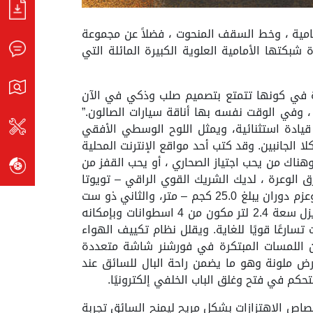
مامية ، وخط السقف المنحوت ، فضلاً عن مجموعة
شبكتها الأمامية العلوية الكبيرة المائلة التي
دة في كونها تتمتع بتصميم صلب وذكي في الآن
، وفي الوقت نفسه بها أناقة سيارات الصالون.”
 قيادة استثنائية، ويمثل اللوح الوسطي الأفقي
الجانبين. وقد كتب أحد مواقع الإنترنت المحلية
اك من يحب اجتياز الصحاري ، أو يحب القفز من
 الوعرة ، لديك الشريك القوي الراقي – تويوتا
فورشنر”. وتتوافر تويوتا فورشنر بمحركين يعملان بالبترول ؛ الأول رباعي الأسطوانات سعة 2.7 لتر بقوة 164 حصانًا وعزم دوران يبلغ 25.0 كجم – متر، والثاني ذو ست
أسطوانات على شكل v سعة 4.0 لتر بقوة 235 حصانًا وعزم دوران يبلغ 39.3 كجم- متر. كما تتوافر فورشنر بمحرك ديزل سعة 2.4 لتر مكون من 4 اسطوانات وبإمكانه
لآلي ذو الست سرعات تسارعًا قويًا للغاية. ويقلل نظام تكييف الهواء
من اللمسات المبتكرة في فورشنر شاشة متعددة
ة بشاشة عرض ملونة وهو ما يضمن راحة البال للسائق عند
كم في فتح وغلق الباب الخلفي إلكترونيًا.
متصاص الاهتزازات بشكل مريح ليمنح السائق تجربة