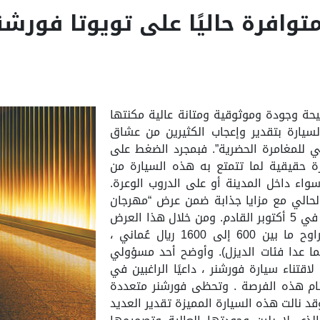
توافرة حاليًا على تويوتا فورشن
حة وجودة وموثوقية ومتانة عالية مكنتها
سيارة بتقدير وإعجاب الكثيرين من عشاق
عي للمغامرة الحضرية”. فبمجرد الضغط على
 حقيقية لما تتمتع به هذه السيارة من
سواء داخل المدينة أو على الدروب الوعرة.
لحالي مع مزايا جذابة ضمن عرض “مهرجان
السعادة” والذي انطلق في 6 أغسطس وينتهي في 5 أكتوبر القادم. ومن خلال هذا العرض
يحصل من يشتري فورشنر على هدية نقدية تتراوح ما بين 600 إلى 1600 ريال عُماني ،
ما عدا فئات الديزل). وأوضح أحد مسؤولي
ناء سيارة فورشنر ، داعيًا الراغبين في
غتنام هذه الفرصة . وتحظى فورشنر متعددة
د نالت هذه السيارة المميزة تقدير العديد