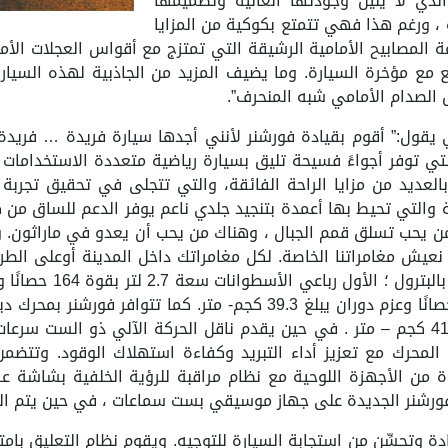
 الذي لا يلين وجودتها العالية وتصميمها
ة ، ورغم هذا فهي تتمتع بكوكية من المزايا
ة المصابيح الأمامية الرشيقة التي تمتزج مع أقواس العجلات الأ
 مع مؤخرة السيارة. وما يضيف المزيد من الجاذبية لهذه السيارة 
 الصدام الأمامي شبه المنحرف”.
يقول:” أقوم بقيادة فورشنر لأنني أجدها سيارة فريدة … فري
ي توفر أجواءً فسيحة تليق بسيارة رياضية متعددة الاستخدامات 
 بالعديد من مزايا الراحة الفائقة، والتي تتجلى في تحقيق تجربة
لتي تحيط بها أعمدة بتنجيد جلدي ناعم يوفر الدعم للساق من كلا 
 يحب تسلق قمم الجبال ، وهناك من يحب أن يعدو في ماراثون. وهن
عيش مغامراتنا الخاصة. لكل مغامراتك داخل المدينة أوعلى الطرق
توليد قدؤرة تصل إلى 148 حصانًا وعزمًا مقداره 41 كجم – متر . في حين يقدم ناقل الحركة ا
لمحرك مع تعزيز أداء التبريد وكفاءة استهلاك الوقود. وتتض
س قياس 7 بوصات مستوحاة من الأجهزة اللوحية مع نظام مراقبة للرؤية الخلفي
فورشنر الجديدة على جهاز موسيقي بست سماعات ، في حين يتم التح
يادة وتحسِّن من استجابة السيارة للتوجيه. ويقوم نظام التعليق با