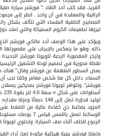
من نقاد السيارات الذين كالوا المديح لأدائها
الفريد. فقد كتب أحد النقاد :” فورشنر سيارة صلب
الراقية والمعقدة في آن واحد . انظر إلى مجموع
المصابيح الخلفية الملساء التي تتآلف بشكل رائع
تبرزها تطعيمات الكروم السميكة والتي تمتد حول
ويؤكد على هذا الوصف أحد مالكي فورشنر الذي 
ذاته. وهو ما ينعكس بالإيجاب على مقصورتها الت
وتزخر المقصورة الرحبة لتويوتا فورشنر الجديدة
نقطة محورية في تصميم لوحة التشغيل الرئيسية وا
بعض السطور الملهمة عن فورشنر وقال:” هناك من
السماء. داخل كل منا شخص مغامر وكلنا نحب أن ن
المزود بضاغط ذي كفاءة عالية من الضغط على ا
الوسائط تعمل باللم
الرجوع للخلف أثناء صف السيارة. وتحتوي تويوتا 
وتمتاز فورشنر ببنية هيكلية مكورة تعزز أداء الق