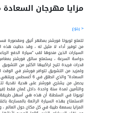
مزايا مهرجان السعادة م
< رجوع
تتمتع تويوتا فورشنر بمظهر أنيق ومقصورة فسي
من توفير أداء لا مثيل له ، وقد حظيت هذه ال
السيارات الذين منحوها لقب “سيارة الدفع الربا
دواسة السرعة ، يستمتع سائق فورشنر بمغامرة
قدرات فريدة تتيح لراكبيها الكثير من التشويق 
ولمزيد من التشويق تتوافر فورشنر في الوقت ا
والتأمين لمدة سنة واحدة داخل عُمان فقط (في
تويوتا في السلطنة أن هذه هي أسهل طريقة لاقت
الاستمتاع بهذه السيارة الرائعة بالمسارعة با
المزايا بسمعة طيبة في كل مكان حول العالم ، وق