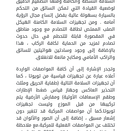
السلامة النشطة والكامنة ومنها التصميم الدقيق
لوضعية القيادة التي تمكن السائق من التحكم
بالسيارة بسهولة عالية بفضل إتساع مجال الرؤية
أمامه . ومن تجهيزات السلامة الكامنة الهيكل
الصلب الممتص لطاقة التصادم مع وجود مناطق
في المقصورة قابلة للتحطم في حال حدوث
تصادم لمزيد من الحماية لكافة الركاب ، هذا
بالإضافة إلى وجود وسادتين هوائيتين للسائق
والراكب الأمامي ومكابح مانعة للانغلاق.
وتجدر الإشارة إلى أن كافة المواصفات الواردة
أعلاه عبارة عن تجهيزات قياسية من تويوتا ، كما
أن تجهيزات السلامة التالية (طفاية الحريق ومثلث
التحذير العاكس وجهاز قياس ضغط الإطارات
وطقم الإسعافات الأولية) ومفارش الأرضية يتم
تركيبها من قبل الموزع وليست تجهيزات
تويوتا.كما أن مواصفات المركبة قد تتغير دون
إشعار مسبق ، إضافة إلى أن الصور والألوان قد
تختلف عن المواصفات الفعلية للمركبة.مع ملاحظة