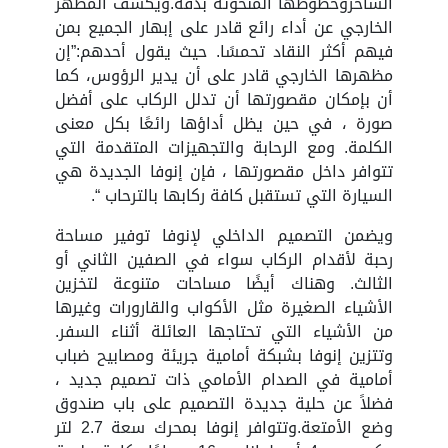
الساحروخطوطها المنحوتة بدقة.ويكشف المظهر
الخارجي عن أداء رائع قادر على إبهار الجميع بمن
فيهم أكثر النقاد تحمسًا. حيث يقول أحدهم:”إن
مظهرها الخارجي قادر على أن يدير الرؤوس، كما
أن بإمكان مقصورتها أن تدلل الركاب على أفضل
صورة ، في حين يظل أداؤها رائعًا بكل معنى
الكلمة. ومع الرحابة والتجهيزات المتقدمة التي
تتوافر داخل مقصورتها ، فإن إنوفا الجديدة هي
السيارة التي تستقبل كافة ركابها بالترحاب “.
ويضمن التصميم الداخلي لإنوفا توفير مساحة
رحبة لأقدام الركاب سواء في الصفين الثاني أو
الثالث. وهناك أيضًا مساحات متنوعة لتخزين
الأشياء الصغيرة مثل الأكواب والقارورات وغيرها
من الأشياء التي تحتاجها العائلة أثناء السفر.
وتتزين إنوفا بشبكة أمامية جريئة ومصابيح ضباب
أمامية في الصدام الأمامي ذات تصميم جديد ،
فضلاً عن حلية جديدة التصميم على باب صندوق
وضع الأمتعة.وتتوافر إنوفا بمحرك سعة 2.7 لتر