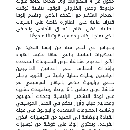
مكون من 4 أسطوانات و16 صمامًا بكامة علوية
مزدوجة وحقن إلكتروني للوقود بتقنية توقيت
الصمام المتغير مع التحكم الذكي. وتقدم إنوفا
قدرات عالية على المناورة خاصة على السرعات
العالية بفضل نظام التعليق الأمامي والخلفي
الذي يمنح الركاب راحة فريدة وثباتًا ملحوظًا.
وتتوافر في أعلى فئة من إنوفا العديد من
التجهيزات الفائقة والتي منها مكيف الهواء
الآلي المزدوج وشاشة عرض للمعلومات المتعددة
وإشارات انعطاف على المرآتين الخارجيتين
الجانبيتين وحليات حماية جانبية من الكروم وجناح
خلفي وبلوتوث مدمج بالجهاز الموسيقي مع
شاشة عرض مقاس 6.1 بوصة وتطعيمات خشبية
على لوحة التشغيل الرئيسية وعجلات ألمونيوم
ومصابيح ضباب وأزرار تحكم في الجهاز الموسيقي
وشاشة المعلومات المتعددة والبلوتوث على عجلة
القيادة بالإضافة إلى العديد من التجهيزات الأخرى
الفريدة. وتحتوي إنوفا على كوكبة من تجهيزات