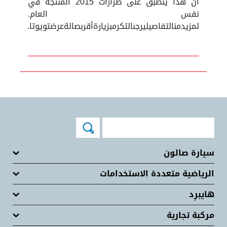
أن هذا ينطبق على طرازات 2015 المنتجة في
نفس العام.
لمزيدمنالتفاصيليرجىالتكرمبزيارةأقربصالةعرضتويوتا.
سيارة صالون
الرياضية متعددة الاستخدامات
هايبرِد
مركبة تجارية