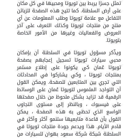
تمثل جسرًا يربط بين تويوتا ومحبيها في كل مكان
على أرض السلطنة. كما تتيح هذه الصفحة للزبائن
التفاعل مع علامة تويوتا وطلب المعلومات عن أي
منتج من منتجات تويوتا وكذلك التعرف على آخر
العروض والفعاليات وغيرها من الأمور الخاصة
بتويوتا.
ويذّكر مسؤول تويوتا في السلطنة أن بإمكان
محبي سيارات تويوتا تسجيل إعجابهم بصفحة
تويوتا عُمان كي يكونوا على إطلاع مستمر
بمنتجات تويوتا ، وكي يشاركوا في المحادثات
التي تجري بين المتابعين للصفحة. ويمكن القول
أن التواجد الملموس لتويوتا عُمان على الوسائط
الرقمية قد تزايد بشكل ملحوظ من خلال صفحتها
على فيسبوك ، وبالنظر إلى مستوى التجاوب
الواسع الذي تحظى به هذه الصفحة ، يمكن
القول بأن قاعدة متابعيها ستنمو أكثر وأكثر في
قادم الأيام. هذا ويدعم جودة منتجات تويوتا في
السلطنة شبكة شركة سعود بهوان للسيارات من