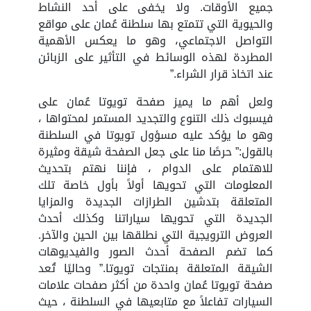
جميع الأوقات. ولا يخفى على أحد النشاط
والحيوية التي تتمتع بها سلطنة عُمان على مواقع
التواصل الاجتماعي، وهو ما يعكس الأهمية
المطردة لهذه الوسائط في التأثير على الزبائن
عند اتخاذ قرار الشراء.”
ولعل أهم ما يميز صفحة تويوتا عُمان على
فيسبوك ذلك التنوع والتجديد المستمر لمحتواها ،
وهو ما يؤكد عليه مسؤول تويوتا في السلطنة
بالقول:” حرصًا منا على جعل الصفحة شيقة ومثيرة
للاهتمام على الدوام ، فإننا نهتم بتحديث
المعلومات التي تحويها أولاً بأول خاصة تلك
المتعلقة بتدشين الطرازات الجديدة والمزايا
الجديدة التي تحويها سياراتنا وكذلك أحدث
العروض الترويجية التي نطلقها بين الحين والآخر.
كما تضم الصفحة أحدث الصور والفيديوهات
الشيقة المتعلقة بمنتجات تويوتا.” وحاليًا تُعد
صفحة تويوتا عُمان واحدة من أكثر صفحات علامات
السيارات تفاعلاً مع متابعيها في السلطنة ، حيث