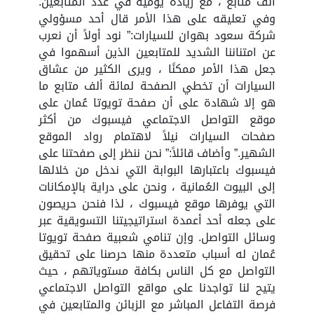
ألف متابع ، مع زيادة يومية في عدد المتابعين.
وفي تعليقه على هذا الأمر قال أحد مسؤولي
شركة سعود بهوان للسيارات:” نود أولاً أن نعرب
عن امتناننا الشديد للمتابعين الذين أسهموا في
جعل هذا الأمر ممكنًا ، ويرى الكثير من عشاق
السيارات أن تخطي الصفحة لمائة ألف متابع ما
هو إلا شهادة على أن صفحة تويوتا عُمان على
موقع التواصل الاجتماعي فيسبوك من أكثر
صفحات السيارات نيلاً لاهتمام رواد الموقع
الشهير.” وأضاف قائلاً:” نحن ننظر إلى صفحتنا على
فيسبوك باعتبارها البوابة التي ندخل من خلالها
إلى البيوت العُمانية ، ونحن على دراية بالإمكانات
التي يوفرها موقع فيسبوك ، لذا فنحن حريصون
على جعله أحد أعمدة استراتيجيتنا التسويقية عبر
وسائل التواصل. وإن تنامي شعبية صفحة تويوتا
عُمان له أسباب متعددة منها حرصنا على تحقيق
التواصل مع كل الناس بكافة مستوياتهم ، حيث
يتيح لنا تواجدنا على مواقع التواصل الاجتماعي
فرصة التفاعل المباشر مع الزبائن والمتابعين في