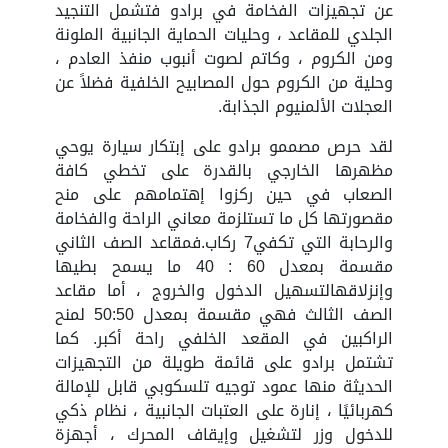
عن تجهيزات الفخامة في برادو فتشمل التنجيد
الجلدي للمقاعد ، وحليات الحماية الجانبية الملونة
ومن الكروم ، وكاتم لصوت أنبوب منفذ العادم ،
وحلية من الكروم حول المصابيح الخلفية فضلاً عن
العجلات الألمنيوم الجذابة.
لقد حرص مصممو برادو على إبتكار سيارة يوحي
مظهرها الخارجي بالقدرة على تخطي كافة
الصعاب في حين ركزوا إهتمامهم على منح
مقصورتها كل ما تستلزمة معاني الراحة والفخامة
والرحابة التي تكفي7 ركاب.فمقاعد الصف الثاني
مقسمة بمعدل 60 : 40 ما يسمح بطيها
وإنزلاقهالتسهيل الدخول والخروج ، أما مقاعد
الصف الثالث فهي مقسمة بمعدل 50:50 لمنح
الراكبين في المقعد الخلفي راحة أكبر. كما
تشتمل برادو على قائمة طويلة من التجهيزات
الحديثة منها عمود توجيه تلسكوبي قابل للإمالة
كهربائيًا ، إنارة على العتبات الجانبية ، نظام ذكي
للدخول وزر لتشغيل وإيقاف المحرك ، أجهزة