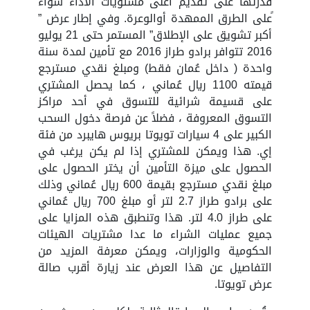
قدرتها على تقديم أعلى مستويات الأداء سواء
ًعلى الطرق الممهدة أوالوعرة. وفي إطار عرض ”
أكبر تشويق على الإطلاق” المستمر حتى 21 يوليو
2016 تتوافر برادو طراز 2016 مع تأمين لمدة سنة
واحدة ( داخل عُمان فقط) ومبلغ نقدي مسترجع
قيمته 1100 ريال عُماني ، كما يحصل المشتري
على قسيمة شرائية للتسوق في أحد مراكز
التسوق المعروفة ، فضلاً عن فرصة دخول السحب
الكبير على 4 سيارات تويوتا بريوس هايبرد من فئة
إي. هذا ويمكن للمشتري إذا لم يكن يرغب في
الحصول على ميزة التأمين أن يختر الحصول على
مبلغ نقدي مسترجع بقيمة 600 ريال عُماني وذلك
على برادو طراز 2.7 لتر أو مبلغ 700 ريال عُماني
على طراز 4.0 لتر. هذا وتنطبق هذه المزايا على
جميع عمليات الشراء ما عدا مشتريات الهيئات
الحكومية والوزارات، ويمكن معرفة المزيد من
التفاصيل عن هذا العرض عند زيارة أقرب صالة
عرض تويوتا.