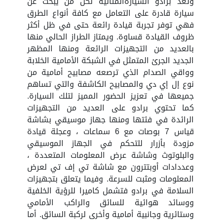
وتُعد برادو السيارةالمثالية لكل من يبحث عن
سيارة قادرة على التعامل مع كافة أنواع الطرق
فهي توفر تجربة قيادة رائعة حتى في ظل أكثر
ظروف القيادة قساوة. ويمتاز الطراز الحالي منها
بالعديد من التجهيزات الرائعة ومنها المظهر
الجديد الجرئ المتمثل في الشبكة الأمامية الخلابة
وواقي الصدام الذي ترصعه مصابيح أمامية من
نوع إل إي دي والمصابيح الكاشفة والتي تساهم
جميعها في تعزيز الحضور المميز لتلك السيارة.
كما تحتوي برادو على العديد من التجهيزات
الرائدة في فئتها ومنها جهاز موسيقي بشاشة
قياس 7 بوصات مع 6 سماعات ، وعجلة قيادة
مزودة بأزرار للتحكم في الجهاز الموسيقي
والبلوتوث وشاشة عرض المعلومات المتعددة ،
وعددادات أوبتترون مع شاشة تي إف تي لعرض
المعلومات ومثبت للسرعة. وفيما يتعلق بتجهيزات
السلامة في برادو فتشمل كاميرا للرؤية الخلفية
ووسائد هوائية للسائق والراكب الأمامي
وستائرية وجانبية أمامية وأخرى لركبة السائق. أما