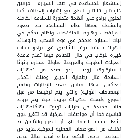
إستشعار للمساعدة في صف السيارة ، مرآتين
خارجيتين قابلتين للطي مع إشارات إنعطاف. كما
تحتوي برادو على أنظمة متطورة للسلامة الكامنة
والنشطة ومنها نظام المساعدة في صعود
المرتفعات وهبوط المنخفضات ونظام تحكم في
ثبات السيارة وتحكم في قوة السحب، والوسائد
الهوائية ،كما يوفر الشاصي في برادو حماية
كبيرة للركاب في حال التصادم فيما تمنح قاعدة
العجلات الطويلة والعريضة مناولة ممتازة وثباتًا
للسيارة.وقد زودت برادو بعدد من تجهيزات
السلامة مثل (طفاية الحريق ومثلث التحذير
العاكس وجهاز قياس ضغط الإطارات وطقم
الإسعافات الأولية) والتي يتم تركيبها من قبل
الموزع وليست تجهيزات تويوتا حيث يتم تزويد
فئات محددة من طرازات تويوتا بهاكتجهيزات
قياسية.كما أن مواصفات المركبة قد تتغير دون
إشعار مسبق. إضافة إلى أن الصور والألوان قد
تختلف عن المواصفات الفعلية للمركبة.لمزيد من
التفاصيل يرجى التكرم بزيارة أقرب صالة عرض