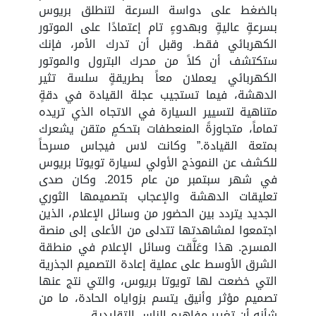
بالضغط على دواسة السرعة لتنطلق بريوس
بسرعةٍ عاليةٍ وبهدوءٍ تام إعتمادًا على الموتور
الكهربائي فقط. وقبل أن تدرك الأمر، فإنك
ستكتشف أن كلاً من محرك البترول والموتور
الكهربائي يعملان معاً بطريقةٍ سلسة تثير
الدهشة، فيما تستجيب عجلة القيادة في دقةٍ
متناهية لتسيير السيارة في الاتجاه الذي تريده
تماماً، متجاوزةً المنعطفات بتحكمٍ متقن يشعرك
بمتعة القيادة.” وكانت لاس فيجاس مسرحاً
للكشف عن النموذج الأولي لسيارة تويوتا بريوس
في شهر سبتمبر من عام 2015. وكان صدى
تعليقات الدهشة والإعجاب بتصميمها الثوري
الجديد يتردد بين الحضور من وسائل الإعلام، الذين
اجتمعوا لمشاهدتها تتدلى من الأعلى إلى منصة
المسرح. هذا وعَلَّقت وسائل الإعلام في منطقة
الشرق الأوسط على عملية إعادة التصميم الجذرية
التي خضعت لها تويوتا بريوس، والتي نتج عنها
تصميم مؤثر وأنيق يتسم بزواياه الحادة، ما من
شأنه أن تغيير مفاهيم الناس التقليدية.