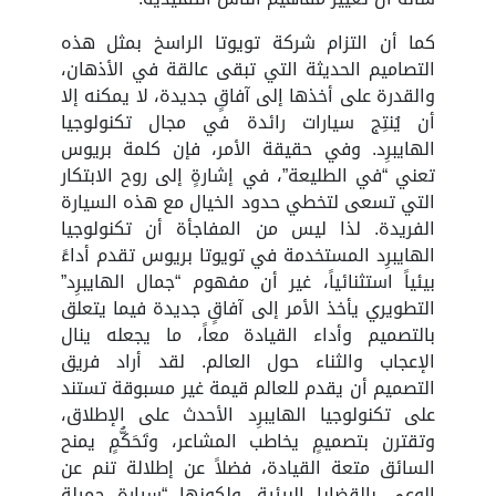
كما أن التزام شركة تويوتا الراسخ بمثل هذه
التصاميم الحديثة التي تبقى عالقة في الأذهان،
والقدرة على أخذها إلى آفاقٍ جديدة، لا يمكنه إلا
أن يُنتِج سيارات رائدة في مجال تكنولوجيا
الهايبرِد. وفي حقيقة الأمر، فإن كلمة بريوس
تعني “في الطليعة”، في إشارةٍ إلى روح الابتكار
التي تسعى لتخطي حدود الخيال مع هذه السيارة
الفريدة. لذا ليس من المفاجأة أن تكنولوجيا
الهايبرِد المستخدمة في تويوتا بريوس تقدم أداءً
بيئياً استثنائياً، غير أن مفهوم “جمال الهايبرِد”
التطويري يأخذ الأمر إلى آفاقٍ جديدة فيما يتعلق
بالتصميم وأداء القيادة معاً، ما يجعله ينال
الإعجاب والثناء حول العالم. لقد أراد فريق
التصميم أن يقدم للعالم قيمة غير مسبوقة تستند
على تكنولوجيا الهايبرِد الأحدث على الإطلاق،
وتقترن بتصميمٍ يخاطب المشاعر، وتَحَكُّمٍ يمنح
السائق متعة القيادة، فضلاً عن إطلالة تنم عن
الوعي بالقضايا البيئية. ولكونها “سيارة جميلة