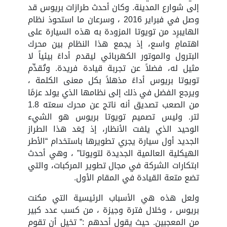
إلى شوارع المدينة. وكان أحدث طرازات بريوس قد
وصل في فبراير 2016 ، وسرعان ما استحوذ نظام
الهايبرِد من تويوتا المزودة به هذه السيارة على
اهتمامٍ واسع، إذ يجمع هذا النظام بين محرك
البترول والموتور الكهربائي ليقدم أداءً بيئياً لا
مثيل له، فضلاً عن تجربة قيادة فريدة. وتُقدِّم
تويوتا بريوس أداءً مذهلاً بكل معنى الكلمة ،
ويرجع الفضل في ذلك إلى نظامها الذي يولد عزمًا
من الصعب تصديق أنه ناتج عن محرك سعته 1.8
لتر. وليس تصميم تويوتا بريوس هو الشيء
الوحيد الذي يلفت الأنظار، إذ يُعَد هذا الطراز
الجديد أول سيارة يجري تطويرها باستخدام “الأطر
الهيكلية العالمية الجديدة لتويوتا” ، وهي أحدث
ابتكارات الشركة في مجال تطوير المركبات، والتي
تضع متعة القيادة في المقام الأول.
ولعل هذه هي الأسباب الرئيسية التي مكنت
بريوس ، وخلال فترة وجيزة ، من كسب عدد كبير
من المعجبين. حيث يقول أحدهم :” تخيل أن تقوم