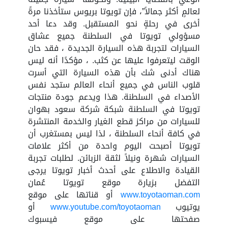
لعالمٍ أكثر جمالاً”، فإن تويوتا بريوس ستأخذنا مرةً
أخرى في رحلةٍ نحو المستقبل. وقد دعا أحد
مسؤولي تويوتا في السلطنة جميع عشاق
السيارات لتجربة هذه السيارة الجديدة ، فقد حان
الوقت ليتعرفوا عليها عن كثب. ، مؤكدًا أنه ليس
هناك أدنى شك بأن هذه السيارة التي أسرت
قلوب الناس في جميع أنحاء العالم ستجد نفس
الأصداء في السلطنة. هذا ويدعم جودة منتجات
تويوتا في السلطنة شبكة شركة سعود بهوان
للسيارات من مراكز قطع الغيار والخدمة المنتشرة
في كافة أنحاء السلطنة ، لذا ليس بمستغرب أن
تويوتا أصبحت اليوم واحدة من أكثر علامات
السيارات شهرة ونيلاً لثقة الزبائن. لطلبات تجربة
القيادة والاطلاع على أحدث أخبار تويوتا يرجى
التفضل بزيارة موقع تويوتا عُمان
www.toyotaoman.com
أو قناتها على موقع
يوتيوب
www.youtube.com/toyotaoman
أو
صفحتها على موقع فيسبوك