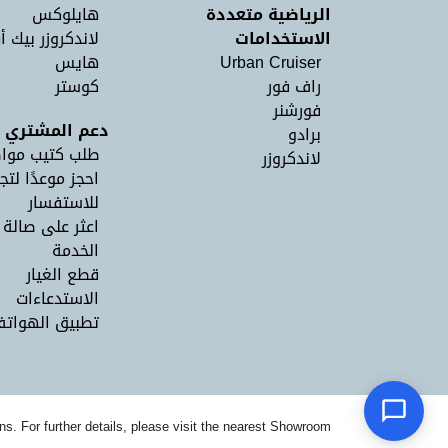
الرياضية متعددة
هايلوكس
الاستخدامات
لاندكروزر بيك أ
Urban Cruiser
هايس
راف فور
كوستر
فورشنر
دعم المشتري
برادو
طلب كتيب موا
لاندكروزر
احجز موعدًا لتج
للاستفسار
اعثر على صالة
الخدمة
قطع الغيار
الاستدعاءات
تطبيق الهواتف 
ns. For further details, please visit the nearest Showroom.