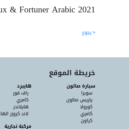
lux & Fortuner Arabic 2021
< رجوع
خريطة الموقع
سيارة صالون
هايبرِد
سوبرا
راف فور
ياريس صالون
كامري
كورولا
هايلاندر
كامري
لاند كروزر الهاي
كراون
مركبة تجارية