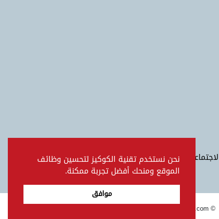
الاجتماعي
نحن نستخدم تقنية الكوكيز لتحسين وظائف
الموقع ومنحك أفضل تجربة ممكنة.
موافق
© www.toyotaoman.com |
إخلاء مسؤولية
خريطة الموقع