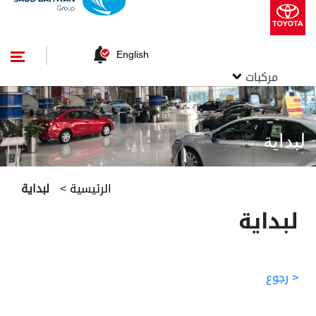
English
مركبات
لبداية
الرئيسية
>
لبداية
لبداية
< رجوع