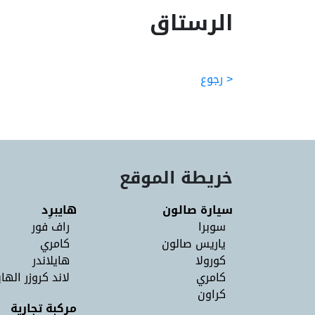
الرستاق
< رجوع
خريطة الموقع
سيارة صالون
هايبرِد
سوبرا
راف فور
ياريس صالون
كامري
كورولا
هايلاندر
كامري
لاند كروزر الهاي
كراون
مركبة تجارية