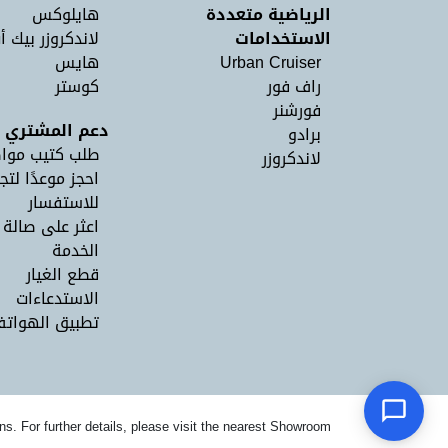
الرياضية متعددة
هايلوكس
الاستخدامات
لاندكروزر بيك أ
Urban Cruiser
هايس
راف فور
كوستر
فورشنر
دعم المشتري
برادو
طلب كتيب موا
لاندكروزر
احجز موعدًا لتج
للاستفسار
اعثر على صالة
الخدمة
قطع الغيار
الاستدعاءات
تطبيق الهواتف 
ns. For further details, please visit the nearest Showroom.