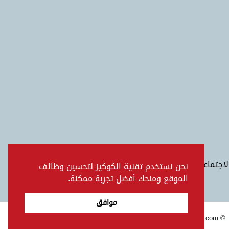
الاجتماعي
نحن نستخدم تقنية الكوكيز لتحسين وظائف
الموقع ومنحك أفضل تجربة ممكنة.
موافق
© www.toyotaoman.com |
إخلاء مسؤولية
خريطة الموقع