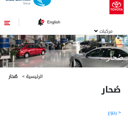
English
مركبات
صُحار
الرئيسية
>
صُحار
صُحار
< رجوع